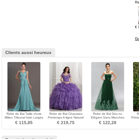
Re
€ 
Gu
Clients aussi heureux
Robe de Bal Taille chute
Robe de Bal Chaussez
Robe de Bal Dos nu
R
Milieu Tribunal train Larges
Printemps A-ligne Naturel
Elégant Sans Manches
Prin
Bretelles
taille Organza
Naturel taille Mince Tulle
Co
€ 115,85
€ 219,75
€ 122,28
Br