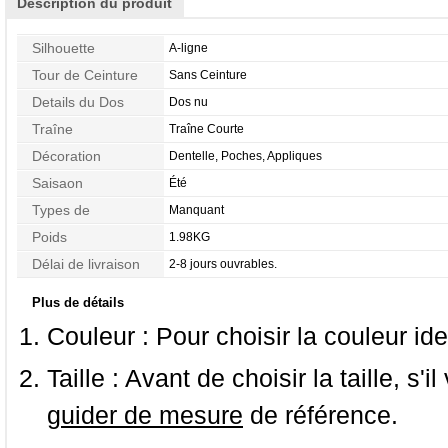
Description du produit
Silhouette
A-ligne
Tour de Ceinture
Sans Ceinture
Details du Dos
Dos nu
Traîne
Traîne Courte
Décoration
Dentelle, Poches, Appliques
Saisaon
Été
Types de
Manquant
Morphologie
Poids
1.98KG
Délai de livraison
2-8 jours ouvrables.
Plus de détails
Couleur :
Pour choisir la couleur ide
Taille :
Avant de choisir la taille, s'i
guider de mesure
de référence.