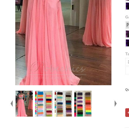
G
Ta
Qu