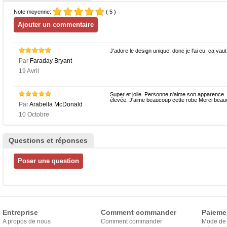
Note moyenne:
( 5 )
J'adore le design unique, donc je l'ai eu, ça vau
Par
Faraday Bryant
19 Avril
Super et jolie. Personne n'aime son apparence. 
élevée. J'aime beaucoup cette robe Merci beau
Par
Arabella McDonald
10 Octobre
Questions et réponses
Entreprise
Comment commander
Paieme
A propos de nous
Comment commander
Mode de