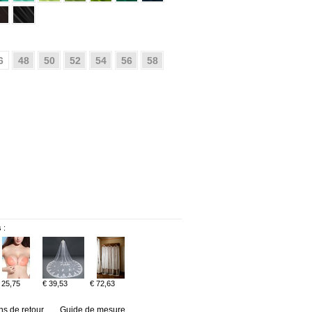
6
48
50
52
54
56
58
 :
 25,75
€ 39,53
€ 72,63
ns de retour
Guide de mesure