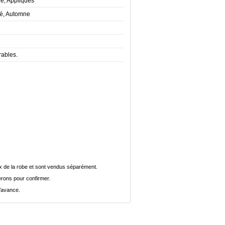
le, Appliques
té, Automne
rables.
rix de la robe et sont vendus séparément.
rons pour confirmer.
l’avance.