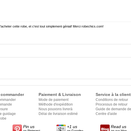
'acheter cette robe, et c'est tout simplement génial! Merci robechics.com!
 commander
Paiement & Livraison
Service à la client
ommander
Mode de paiement
Conditions de retour
ommande
Méthode d'expédition
Processus de retour
esure
Nous pouvons livrerà
Guide de demande de 
le guidage
Délai de livraison estimé
Centre d'aide
robe
Pin us
+1 us
Read us
on Pinterest
on Google+
on our blog