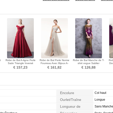
t
Robe de Bal A-ligne Perle
Robe de Bal Perle Norme
Robe de Bal Manche de T-
Rob
Satin Triangle Inversé
Fourreau Avec Bijoux A-
shirt vogue Sablier
Do
hes
Couvert de Dentelle
ligne Automne Zip
Fourreau Pailleté
B
€ 157,23
€ 161,82
€ 126,88
Encolure
Col haut
Ourlet/Traîne
Longue
Longueur de
Sans Manch
Manches