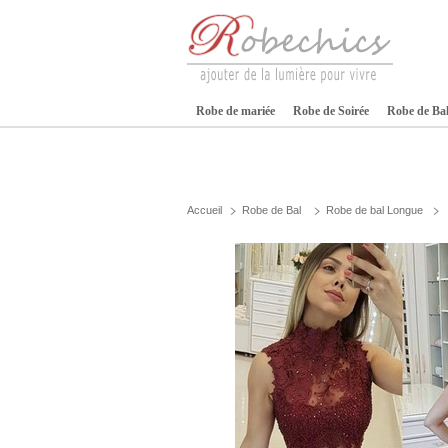
Robe de mariée
Robe de Soirée
Robe de Ba
Accueil
Robe de Bal
Robe de bal Longue