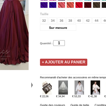
Taille
32
34
36
38
40
42
44
4
Sur mesure
Quantité :
Recommandé d’acheter des accessoires en même temps
€ 22,06
€ 34,94
€ 53,33
€ 41,38
€
Guide des couleurs
Guide de taille
Conditio