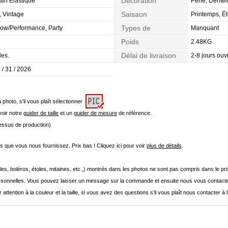
Décoration
tin Élastique
Perle, Dentel
Saisaon
, Vintage
Printemps, É
Types de
how/Performance, Party
Manquant
Morphologie
Poids
2.48KG
Délai de livraison
les.
2-8 jours ouv
 / 31 / 2026
a photo, s'il vous plaît sélectionner
 voir notre
guider de taille
et un
guider de mesure
de référence.
cessus de production)
que vous nous fournissez. Prix bas ! Cliquez ici pour voir
plus de détails
.
les, boléros, étoles, mitaines, etc.,) montrés dans les photos ne sont pas compris dans le p
onnelles. Vous pouvez laisser un message sur la commande et ensuite nous vous contacte
 attention à la couleur et la taille, si vous avez des questions s’il vous plaît nous contacter à 