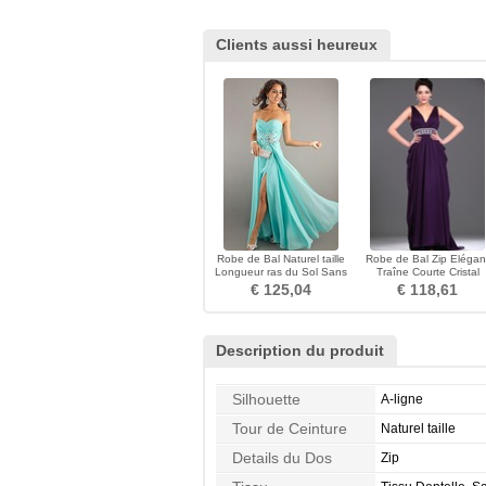
Clients aussi heureux
Robe de Bal Naturel taille
Robe de Bal Zip Elégan
Longueur ras du Sol Sans
Traîne Courte Cristal
Manches Pittoresque
Naturel taille Sans Manc
€ 125,04
€ 118,61
Description du produit
Silhouette
A-ligne
Tour de Ceinture
Naturel taille
Details du Dos
Zip