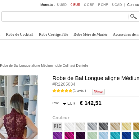
Monnaie :
$ USD
€ EUR
£ GBP
₣ CHF
$ CAD
|
Connexi
l
Robe de Cocktail
Robe Cortège Fille
Robe Mère de Mariée
Accessoires de 
Robe de Bal Longue aligne Médium noble Col haut Dentelle
Robe de Bal Longue aligne Médium
#R2205034
(1 avis )
€ 142,51
Prix
EUR
Couleur