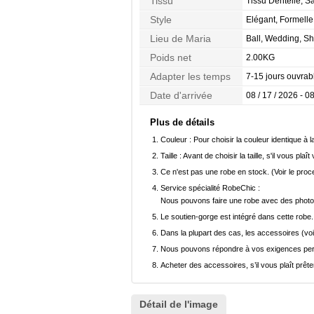
Tissu
Tissu Dentelle, Sa
Style
Elégant, Formelle
Lieu de Maria
Ball, Wedding, S
Poids net
2.00KG
Adapter les temps
7-15 jours ouvrab
Date d'arrivée
08 / 17 / 2026 - 08
Plus de détails
Couleur :
Pour choisir la couleur identique à l
Taille :
Avant de choisir la taille, s'il vous plaît
Ce n'est pas une robe en stock. (Voir le pro
Service spécialité RobeChic :
Nous pouvons faire une robe avec des photos 
Le soutien-gorge est intégré dans cette robe.
Dans la plupart des cas, les accessoires (voi
Nous pouvons répondre à vos exigences pers
Acheter des accessoires, s’il vous plaît prêter
Détail de l'image