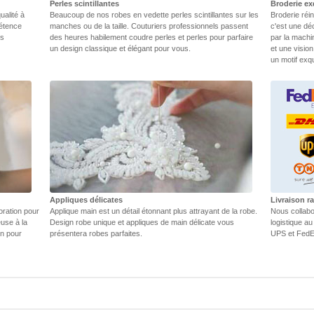
Perles scintillantes
Broderie ex
ualité à
Beaucoup de nos robes en vedette perles scintillantes sur les
Broderie réin
pétence
manches ou de la taille. Couturiers professionnels passent
c'est une dé
rs
des heures habilement coudre perles et perles pour parfaire
par la machi
un design classique et élégant pour vous.
et une vision
un motif exq
Appliques délicates
Livraison r
oration pour
Applique main est un détail étonnant plus attrayant de la robe.
Nous collabo
euse à la
Design robe unique et appliques de main délicate vous
logistique au
in pour
présentera robes parfaites.
UPS et FedEX