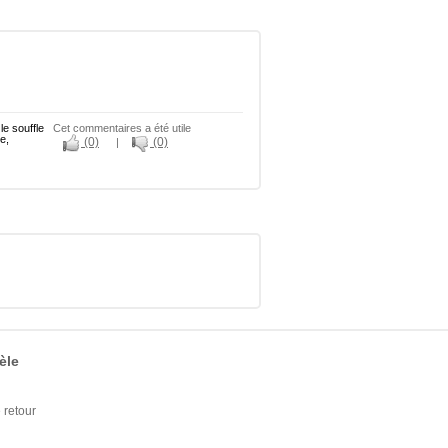
le souffle
Cet commentaires a été utile
e,
(0)
(0)
|
èle
retour