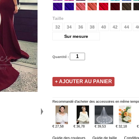
Taille
32
34
36
38
40
42
44
4
Sur mesure
Quantité :
Recommandé d’acheter des accessoires en même temps
€ 27,58
€ 36,78
€ 39,53
€ 32,18
€
Guide des couleurs
Guide de taille
Conditio