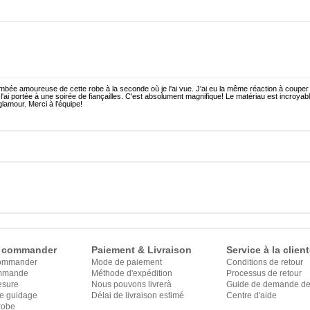
mbée amoureuse de cette robe à la seconde où je l'ai vue. J'ai eu la même réaction à couper 
 l'ai portée à une soirée de fiançailles. C'est absolument magnifique! Le matériau est incroyabl
glamour. Merci à l’équipe!
 commander
Paiement & Livraison
Service à la client
ommander
Mode de paiement
Conditions de retour
ommande
Méthode d'expédition
Processus de retour
esure
Nous pouvons livrerà
Guide de demande de 
le guidage
Délai de livraison estimé
Centre d'aide
robe