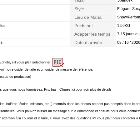
Tissu
Spandex
Style
Elégant, Sex
Lieu de Maria
Show/Perform
Poids net
lles
1.50KG
Adapter les temps
7-15 jours ou
Date d'arrivée
es.
08 / 16 / 2026
a photo, s'il vous plaît sélectionner
 voir notre
guider de taille
et un
guider de mesure
de référence.
cessus de production)
que vous nous fournissez. Prix bas ! Cliquez ici pour voir
plus de détails
.
les, boléros, étoles, mitaines, etc.,) montrés dans les photos ne sont pas compris dans le p
onnelles. Vous pouvez laisser un message sur la commande et ensuite nous vous contacte
 attention à la couleur et la taille, si vous avez des questions s’il vous plaît nous contacter à 