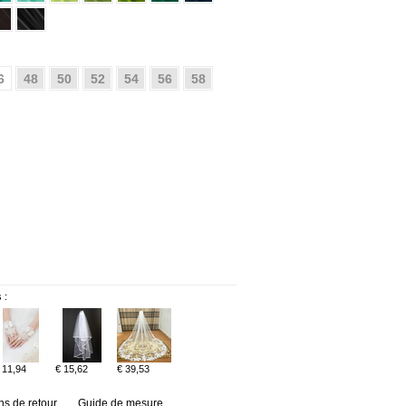
6
48
50
52
54
56
58
 :
 11,94
€ 15,62
€ 39,53
ns de retour
Guide de mesure