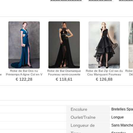
Robe de Bal Dos nu
Robe de Bal Dramatique
Robe de Bal Zip Col ras du
Robe 
le
Printemps A-ligne Col en V
Fourreau semi-couverte
Cou Manquant Fourreau
Dé
e
Manquant Sans Manches
Chiffon Médium Noir
Pailleté Asymétrique
I
€ 122,28
€ 118,61
€ 126,88
Encolure
Bretelles Spa
Ourlet/Traîne
Longue
Longueur de
Sans Manch
Manches