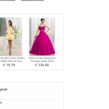
de Bal Courte Chiffon
Robe de Bal Manquant
colleté Dans le Dos
Corsage plissé Sans
nformel taille haut
Manches Ample & Ornée
€ 70,79
€ 130,56
ghetti
es