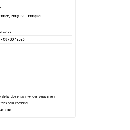
y
ance, Party, Ball, banquet
vrables.
 - 08 / 30 / 2026
rix de la robe et sont vendus séparément.
rons pour confirmer.
l’avance.