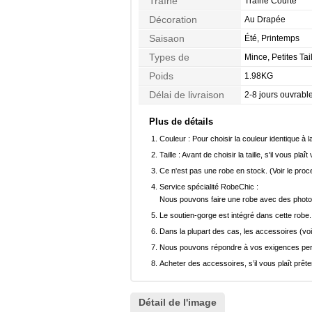
Traîne
Traîne Courte
Décoration
Au Drapée
Saisaon
Été, Printemps
Types de
Mince, Petites Tai
Morphologie
Poids
1.98KG
Délai de livraison
2-8 jours ouvrabl
Plus de détails
Couleur :
Pour choisir la couleur identique à l
Taille :
Avant de choisir la taille, s'il vous plaît
Ce n'est pas une robe en stock. (Voir le pro
Service spécialité RobeChic :
Nous pouvons faire une robe avec des photos 
Le soutien-gorge est intégré dans cette robe.
Dans la plupart des cas, les accessoires (voi
Nous pouvons répondre à vos exigences pers
Acheter des accessoires, s’il vous plaît prêter
Détail de l'image