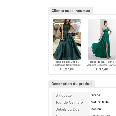
Clients aussi heureux
Robe de Bal Dos nu
Robe de Bal A-ligne
Printemps Naturel taille
Médium Décolleté Dans 
Train de petit Manquant
Dos Épaule Asymétriqu
€ 127,80
€ 97,46
Description du produit
Silhouette
Sirène
Tour de Ceinture
Naturel taille
Details du Dos
Dos nu