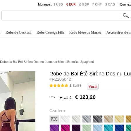
Monnaie :
$ USD
€ EUR
£ GBP
₣ CHF
$ CAD
|
Connexi
l
Robe de Cocktail
Robe Cortège Fille
Robe Mère de Mariée
Accessoires de 
Robe de Bal Été Sirène Dos nu Luxueux Mince Bretelles Spaghetti
Robe de Bal Été Sirène Dos nu Lux
#R2205042
(1 avis )
€ 123,20
Prix
EUR
Couleur