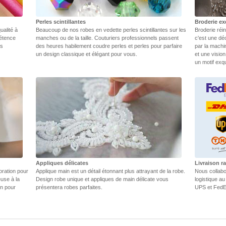
Perles scintillantes
Broderie ex
ualité à
Beaucoup de nos robes en vedette perles scintillantes sur les
Broderie réin
pétence
manches ou de la taille. Couturiers professionnels passent
c'est une dé
rs
des heures habilement coudre perles et perles pour parfaire
par la machi
un design classique et élégant pour vous.
et une vision
un motif exq
Appliques délicates
Livraison r
oration pour
Applique main est un détail étonnant plus attrayant de la robe.
Nous collabo
euse à la
Design robe unique et appliques de main délicate vous
logistique au
in pour
présentera robes parfaites.
UPS et FedEX