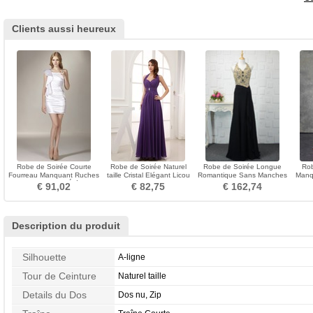
Clients aussi heureux
Robe de Soirée Courte
Robe de Soirée Naturel
Robe de Soirée Longue
Rob
Fourreau Manquant Ruches
taille Cristal Elégant Licou
Romantique Sans Manches
Manq
De plein air Été
Chiffon Norme
Perler Naturel taille
€ 91,02
€ 82,75
€ 162,74
Description du produit
Silhouette
A-ligne
Tour de Ceinture
Naturel taille
Details du Dos
Dos nu, Zip