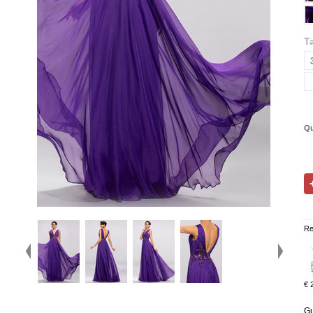
Ta
Qu
Re
€ 
Gu