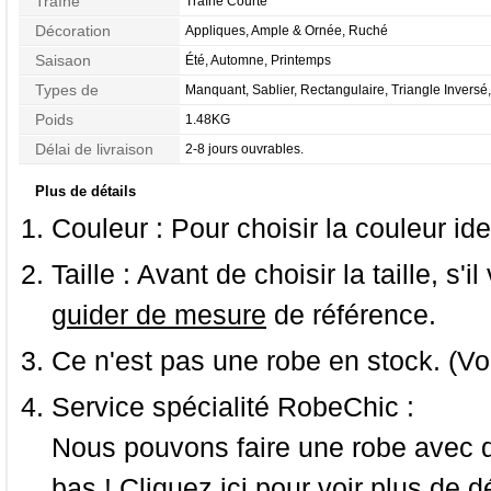
Traîne
Traîne Courte
Décoration
Appliques, Ample & Ornée, Ruché
Saisaon
Été, Automne, Printemps
Types de
Manquant, Sablier, Rectangulaire, Triangle Inversé,
Morphologie
Pomme
Poids
1.48KG
Délai de livraison
2-8 jours ouvrables.
Plus de détails
Couleur :
Pour choisir la couleur ide
Taille :
Avant de choisir la taille, s'i
guider de mesure
de référence.
Ce n'est pas une robe en stock. (Vo
Service spécialité RobeChic :
Nous pouvons faire une robe avec d
bas ! Cliquez ici pour voir
plus de dé