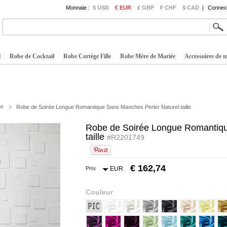
Monnaie :
$ USD
€ EUR
£ GBP
₣ CHF
$ CAD
|
Connexi
l
Robe de Cocktail
Robe Cortège Fille
Robe Mère de Mariée
Accessoires de 
ue
Robe de Soirée Longue Romantique Sans Manches Perler Naturel taille
Robe de Soirée Longue Romantiqu
taille
#R2201749
€ 162,74
Prix
EUR
Couleur