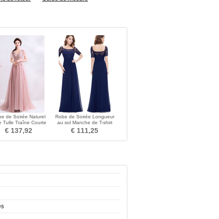
e de Soirée Naturel
Robe de Soirée Longueur
le Tulle Traîne Courte
au sol Manche de T-shirt
rler Manche Courte
Tissu Dentelle
€ 137,92
€ 111,25
es