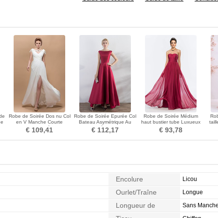
de
Robe de Soirée Dos nu Col
Robe de Soirée Epurée Col
Robe de Soirée Médium
Rob
ne
en V Manche Courte
Bateau Asymétrique Au
haut bustier tube Luxueux
tail
Appliques Elégant
Drapée aligne
A-ligne Dos nu
Pe
€ 109,41
€ 112,17
€ 93,78
Encolure
Licou
Ourlet/Traîne
Longue
Longueur de
Sans Manch
Manches