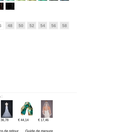
6
48
50
52
54
56
58
 :
 36,78
€ 44,14
€ 17,46
ns de retour
Guide de mesure