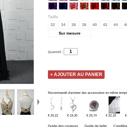
Taille
32
34
36
38
40
42
44
4
Sur mesure
Quantité :
Recommandé d’acheter des accessoires en même temps
€ 20,22
€ 19,30
€ 25,74
€ 32,18
€
Guide des couleurs
Guide de taille
Conditio