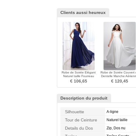
Clients aussi heureux
Robe de Soirée Elégant
Robe de Soirée Couvert 
Naturel taille Fourreau
Dentelle Manche Aérien
plissé a ligne
Norme Appliques
€ 106,65
€ 120,45
Description du produit
Silhouette
A-ligne
Tour de Ceinture
Naturel taille
Details du Dos
Zip, Dos nu