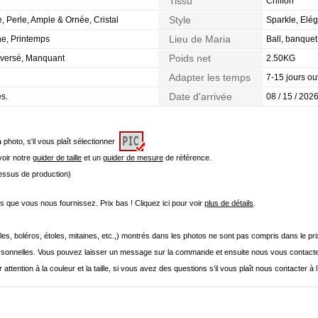
Tissu
Chiffon
Style
 Perle, Ample & Ornée, Cristal
Sparkle, Elé
Lieu de Maria
ne, Printemps
Ball, banque
Poids net
nversé, Manquant
2.50KG
Adapter les temps
7-15 jours ou
Date d'arrivée
es.
08 / 15 / 2026
a photo, s'il vous plaît sélectionner
 voir notre
guider de taille
et un
guider de mesure
de référence.
cessus de production)
que vous nous fournissez. Prix bas ! Cliquez ici pour voir
plus de détails
.
les, boléros, étoles, mitaines, etc.,) montrés dans les photos ne sont pas compris dans le p
onnelles. Vous pouvez laisser un message sur la commande et ensuite nous vous contacte
 attention à la couleur et la taille, si vous avez des questions s’il vous plaît nous contacter à 