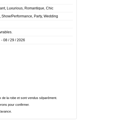
gant, Luxurious, Romantique, Chic
t, Show/Performance, Party, Wedding
vrables.
 - 08 / 29 / 2026
rix de la robe et sont vendus séparément.
rons pour confirmer.
l’avance.