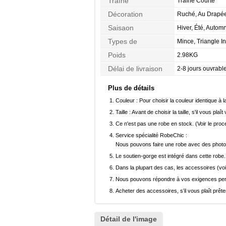
Traîne
Traîne Courte
Décoration
Ruché, Au Drapée,
Saisaon
Hiver, Été, Autom
Types de
Mince, Triangle I
Morphologie
Poids
2.98KG
Délai de livraison
2-8 jours ouvrabl
Plus de détails
Couleur :
Pour choisir la couleur identique à l
Taille :
Avant de choisir la taille, s'il vous plaît
Ce n'est pas une robe en stock. (Voir le pro
Service spécialité RobeChic :
Nous pouvons faire une robe avec des photos 
Le soutien-gorge est intégré dans cette robe.
Dans la plupart des cas, les accessoires (voi
Nous pouvons répondre à vos exigences pers
Acheter des accessoires, s’il vous plaît prêter
Détail de l'image