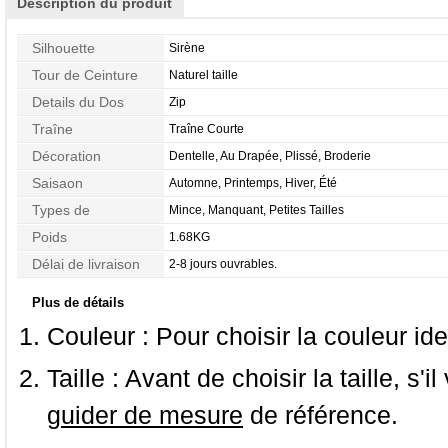
Description du produit
Silhouette
Sirène
Tour de Ceinture
Naturel taille
Details du Dos
Zip
Traîne
Traîne Courte
Décoration
Dentelle, Au Drapée, Plissé, Broderie
Saisaon
Automne, Printemps, Hiver, Été
Types de
Mince, Manquant, Petites Tailles
Morphologie
Poids
1.68KG
Délai de livraison
2-8 jours ouvrables.
Plus de détails
Couleur :
Pour choisir la couleur ide
Taille :
Avant de choisir la taille, s'i
guider de mesure
de référence.