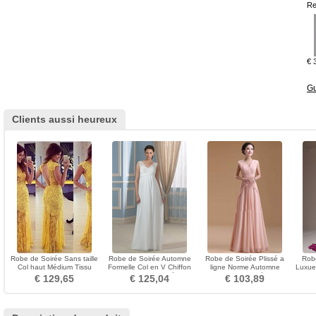
Re
€ 
Gu
Clients aussi heureux
Robe de Soirée Sans taille
Robe de Soirée Automne
Robe de Soirée Plissé a
Robe
Col haut Médium Tissu
Formelle Col en V Chiffon
ligne Norme Automne
Luxue
Dentelle Manche Courte
Empire Au Drapée
Fourreau plissé Zip
t
€ 129,65
€ 125,04
€ 103,89