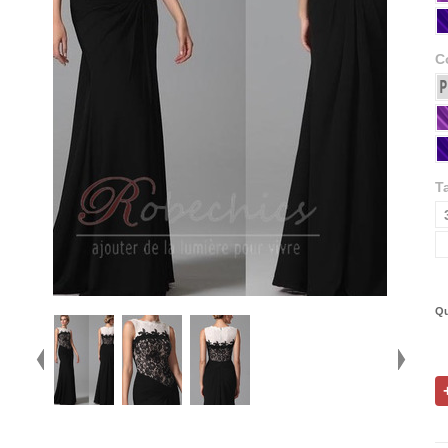
C
Ta
Qu