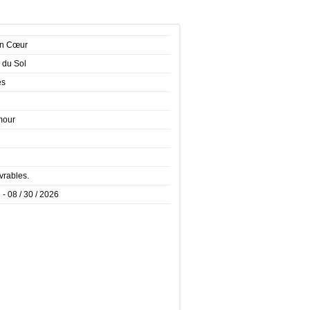
 en Cœur
 du Sol
es
mour
vrables.
 - 08 / 30 / 2026