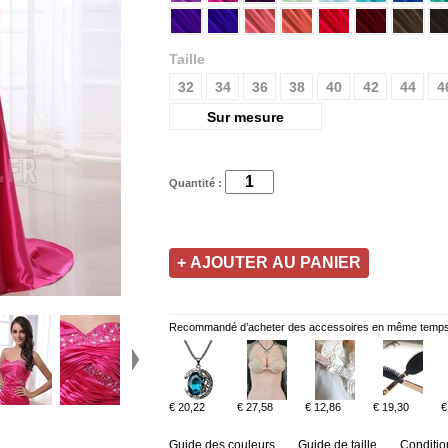
Taille
32
34
36
38
40
42
44
4
Sur mesure
Quantité :
Recommandé d’acheter des accessoires en même temps
€ 20,22
€ 27,58
€ 12,86
€ 19,30
€
Guide des couleurs
Guide de taille
Conditio