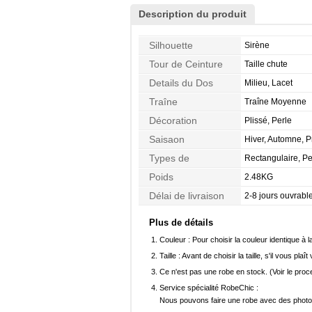
Description du produit
Silhouette
Sirène
Tour de Ceinture
Taille chute
Details du Dos
Milieu, Lacet
Traîne
Traîne Moyenne
Décoration
Plissé, Perle
Saisaon
Hiver, Automne, 
Types de
Rectangulaire, Pe
Morphologie
Poids
2.48KG
Délai de livraison
2-8 jours ouvrabl
Plus de détails
Couleur :
Pour choisir la couleur identique à l
Taille :
Avant de choisir la taille, s'il vous plaît
Ce n'est pas une robe en stock. (Voir le pro
Service spécialité RobeChic :
Nous pouvons faire une robe avec des photos 