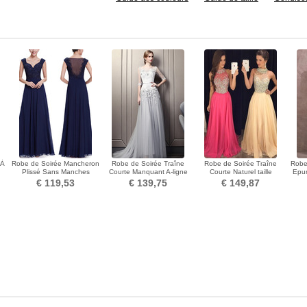
 À
Robe de Soirée Mancheron
Robe de Soirée Traîne
Robe de Soirée Traîne
Robe
Plissé Sans Manches
Courte Manquant A-ligne
Courte Naturel taille
Epur
en
Formelle Naturel taille
3/4 Manche Formelle
Printemps Manquant
€ 119,53
€ 139,75
€ 149,87