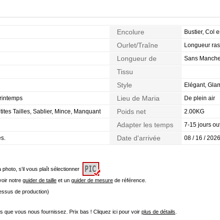
Encolure
Bustier, Col
Ourlet/Traîne
Longueur ras
Longueur de
Sans Manch
Manches
Tissu
Style
Elégant, Gla
Lieu de Maria
Printemps
De plein air
Poids net
tites Tailles, Sablier, Mince, Manquant
2.00KG
Adapter les temps
7-15 jours ou
Date d'arrivée
es.
08 / 16 / 2026
a photo, s'il vous plaît sélectionner
 voir notre
guider de taille
et un
guider de mesure
de référence.
cessus de production)
que vous nous fournissez. Prix bas ! Cliquez ici pour voir
plus de détails
.