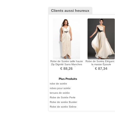
Clients aussi heureux
Robe de Soirée taille haute
Robe de Soirée Elégant
Zip Dignité Sans Manches
la masse Épaule
Col en V Foncé
Asymétrique Ceintures 
€ 88,26
€ 87,34
Étoffe
Plus Produits
robe de soirée
robes pour soirée
tenues de soirée
Robe de Soirée Perle
Robe de soirée Bustier
Robe de soirée Sirène