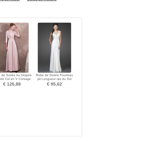
 de Soirée Au Drapée
Robe de Soirée Fourreau
ée Col en V Corsage
pli Longueur ras du Sol
plissé Hiver
Sablier Col en V
€ 126,88
€ 95,62