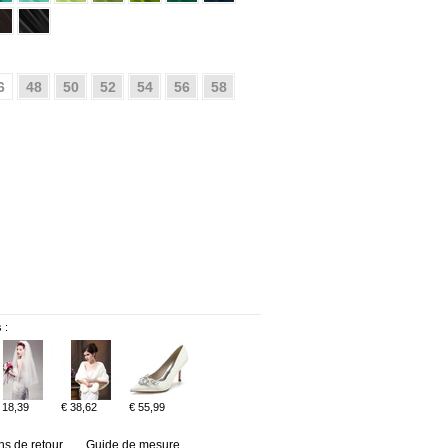
6
48
50
52
54
56
58
 :
 18,39
€ 38,62
€ 55,99
ns de retour
Guide de mesure