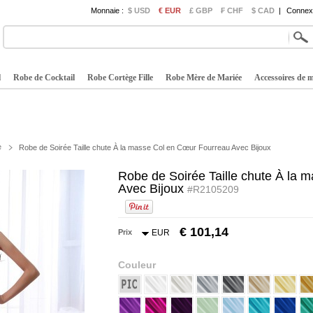
Monnaie :
$ USD
€ EUR
£ GBP
₣ CHF
$ CAD
|
Connexi
l
Robe de Cocktail
Robe Cortège Fille
Robe Mère de Mariée
Accessoires de 
e
Robe de Soirée Taille chute À la masse Col en Cœur Fourreau Avec Bijoux
Robe de Soirée Taille chute À la
Avec Bijoux
#R2105209
€ 101,14
Prix
EUR
Couleur