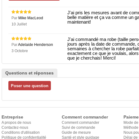
J'ai pris les mesures avant de comman
belle matière et ça va comme un ga
Par
Mike MacLeod
maintenant!
10 Juillet
J'ai commandé ma robe (taille person
jours après la date de commande, ce 
Par
Adelaide Henderson
semaines à chercher la robe parfai
3 Octobre
exactement ce que je voulais, alors j
que je cherchais! Merci!
Questions et réponses
Entreprise
Comment commander
Paieme
A propos de nous
Comment commander
Mode de
Contactez-nous
Suivi de commande
Méthode 
Conditions d'utilisation
Guide de mesure
Nous pou
Politique de confidentialité
Santé et style guidage
Délai de 