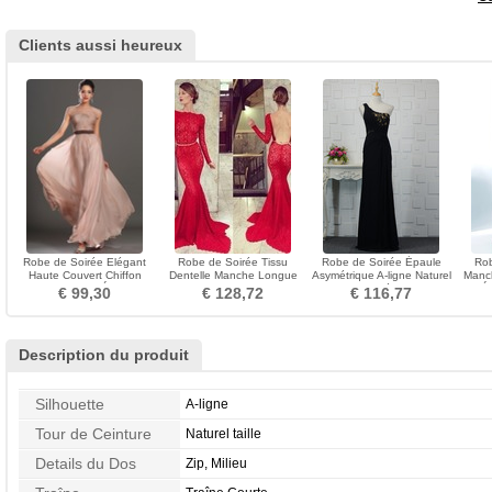
Clients aussi heureux
Robe de Soirée Elégant
Robe de Soirée Tissu
Robe de Soirée Épaule
Rob
Haute Couvert Chiffon
Dentelle Manche Longue
Asymétrique A-ligne Naturel
Manch
Ceinture en Étoffe
Manquant Ceinture en
taille Elégant
Ét
€ 99,30
€ 128,72
€ 116,77
Étoffe
Description du produit
Silhouette
A-ligne
Tour de Ceinture
Naturel taille
Details du Dos
Zip, Milieu