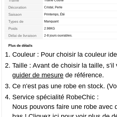
Traîne
Traîne Courte
Décoration
Cristal, Perle
Saisaon
Printemps, Été
Types de
Manquant
Morphologie
Poids
2.98KG
Délai de livraison
2-8 jours ouvrables.
Plus de détails
Couleur :
Pour choisir la couleur ide
Taille :
Avant de choisir la taille, s'i
guider de mesure
de référence.
Ce n'est pas une robe en stock. (Vo
Service spécialité RobeChic :
Nous pouvons faire une robe avec d
bas ! Cliquez ici pour voir
plus de dé