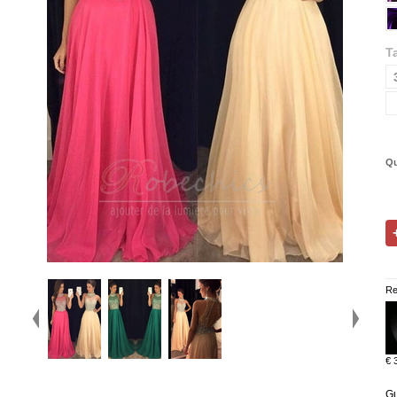
Ta
Qu
Re
€ 
Gu