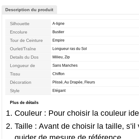
Description du produit
Silhouette
A-ligne
Encolure
Bustier
Tour de Ceinture
Empire
Ourlet/Traîne
Longueur ras du Sol
Details du Dos
Milieu, Zip
Longueur de
Sans Manches
Manches
Tissu
Chiffon
Décoration
Plissé, Au Drapée, Fleurs
Style
Elégant
Plus de détails
Couleur :
Pour choisir la couleur ide
Taille :
Avant de choisir la taille, s'i
guider de mesure
de référence.