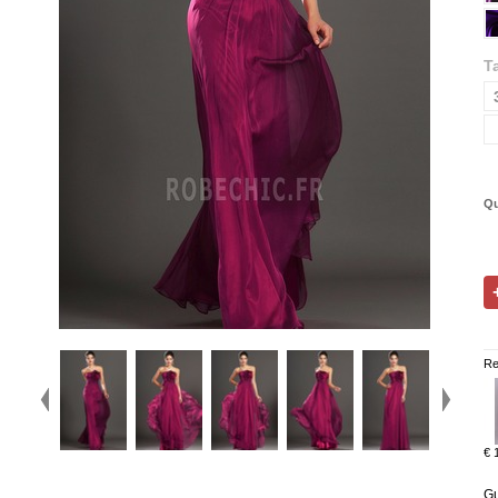
Ta
Qu
Re
€ 
Gu