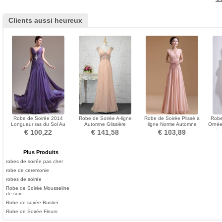
Clients aussi heureux
Robe de Soirée 2014
Robe de Soirée A-ligne
Robe de Soirée Plissé a
Robe
Longueur ras du Sol Au
Automne Glissière
ligne Norme Automne
Ornée
Drapée Chiffon aligne
Rectangulaire Col en V
Fourreau plissé Zip
épa
€ 100,22
€ 141,58
€ 103,89
Plus Produits
robes de soirée pas cher
robe de ceremonie
robes de soirée
Robe de Soirée Mousseline
de soie
Robe de soirée Bustier
Robe de Soirée Fleurs