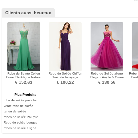
Clients aussi heureux
Robe de Soirée Col en
Robe de Soirée Chiffon
Robe de Soirée aligne
Robe 
Cœur Été A-ligne Naturel
Train de balayage
Elégant Ample & Ornée
Dent
taille Elégant
Fermeture éclair taille haute
Sans Manches Corsage
n
€ 152,63
€ 100,22
€ 130,56
Pailleté
Plus Produits
robe de soirée pas cher
vente robe de soirée
tenue de soirée
robes de soirée Pourpre
Robe de soirée Longue
robes de soirée a ligne