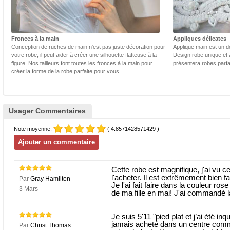
Fronces à la main
Appliques délicates
Conception de ruches de main n'est pas juste décoration pour
Applique main est un dé
votre robe, il peut aider à créer une silhouette flatteuse à la
Design robe unique et 
figure. Nos tailleurs font toutes les fronces à la main pour
présentera robes parfa
créer la forme de la robe parfaite pour vous.
Usager Commentaires
Note moyenne:
( 4.8571428571429 )
Cette robe est magnifique, j'ai vu ce
l'acheter. Il est extrêmement bien fai
Par
Gray Hamilton
Je l'ai fait faire dans la couleur rose
3 Mars
de ma fille en mai! J'ai commandé la t
Je suis 5'11 "pied plat et j’ai été i
jamais acheté dans un centre comm
Par
Christ Thomas