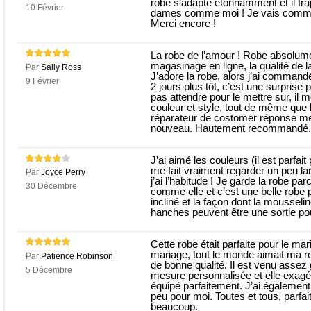
robe s’adapte étonnamment et il fra
10 Février
dames comme moi ! Je vais command
Merci encore !
La robe de l’amour ! Robe absolument 
magasinage en ligne, la qualité de la 
Par
Sally Ross
J’adore la robe, alors j’ai commandé 
9 Février
2 jours plus tôt, c’est une surpris
pas attendre pour le mettre sur, il m
couleur et style, tout de même que l’
réparateur de costomer réponse mes 
nouveau. Hautement recommandé.
J’ai aimé les couleurs (il est parfai
me fait vraiment regarder un peu la
Par
Joyce Perry
j’ai l’habitude ! Je garde la robe p
30 Décembre
comme elle et c’est une belle robe 
incliné et la façon dont la mousseli
hanches peuvent être une sortie po
Cette robe était parfaite pour le mari
mariage, tout le monde aimait ma 
Par
Patience Robinson
de bonne qualité. Il est venu assez
5 Décembre
mesure personnalisée et elle exagéré.
équipé parfaitement. J’ai également 
peu pour moi. Toutes et tous, parf
beaucoup.