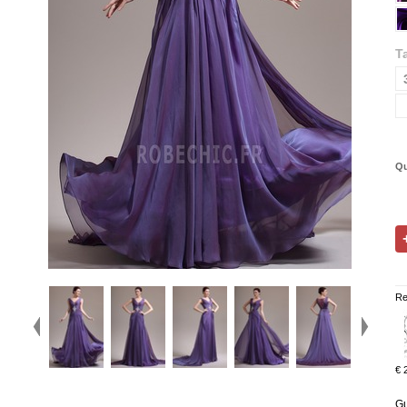
Ta
Qu
Re
€ 
Gu