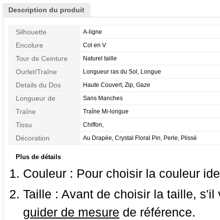
Description du produit
Silhouette
A-ligne
Encolure
Col en V
Tour de Ceinture
Naturel taille
Ourlet/Traîne
Longueur ras du Sol, Longue
Details du Dos
Haute Couvert, Zip, Gaze
Longueur de
Sans Manches
Manches
Traîne
Traîne Mi-longue
Tissu
Chiffon,
Décoration
Au Drapée, Crystal Floral Pin, Perle, Plissé
Plus de détails
Couleur :
Pour choisir la couleur ide
Taille :
Avant de choisir la taille, s'i
guider de mesure
de référence.