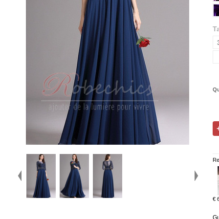
Ta
Qu
Re
€ 
Gu