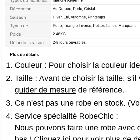
Types de Manches
Manche Aérienne
Décoration
Au Drapée, Perle, Cristal
Saisaon
Hiver, Été, Automne, Printemps
Types de
Poire, Triangle Inversé, Petites Tailles, Manquant
Morphologie
Poids
2.48KG
Délai de livraison
2-8 jours ouvrables.
Plus de détails
Couleur :
Pour choisir la couleur ide
Taille :
Avant de choisir la taille, s'i
guider de mesure
de référence.
Ce n'est pas une robe en stock. (Vo
Service spécialité RobeChic :
Nous pouvons faire une robe avec d
bas ! Cliquez ici pour voir
plus de dé