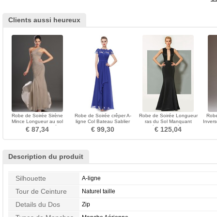
Clients aussi heureux
Robe de Soirée Sirène
Robe de Soirée crêper A-
Robe de Soirée Longueur
Robe
Mince Longueur au sol
ligne Col Bateau Sablier
ras du Sol Manquant
Inver
moka Ouverture Latérale
Longueur Cheville
Epurée Au Drapée Satin
€ 87,34
€ 99,30
€ 125,04
Description du produit
Silhouette
A-ligne
Tour de Ceinture
Naturel taille
Details du Dos
Zip