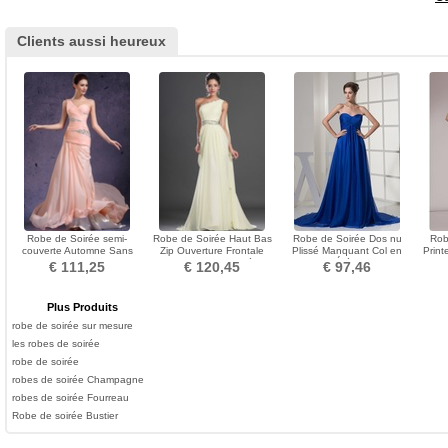
Clients aussi heureux
Robe de Soirée semi-
Robe de Soirée Haut Bas
Robe de Soirée Dos nu
Rob
couverte Automne Sans
Zip Ouverture Frontale
Plissé Manquant Col en
Prin
Manches Perle Taille chute
Champagne Epurée
Cœur Été Chiffon
T
€ 111,25
€ 120,45
€ 97,46
Plus Produits
robe de soirée sur mesure
les robes de soirée
robe de soirée
robes de soirée Champagne
robes de soirée Fourreau
Robe de soirée Bustier