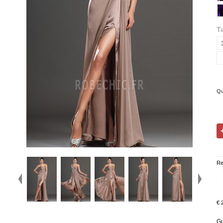
Ta
Qu
Re
€ 
Gu