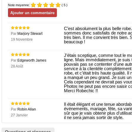
Note moyenne:
( 5 )
C’est absolument la plus belle robe.
sommes donc satisfaits de notre ac
Par
Marjory Stewart
très bien. Il me convient très bien.
19 Novembre
beaucoup !
J’étais sceptique, comme tout le m
ligne. Mais immédiatement, je suis 
Par
Edgeworth James
pouvais pas se contenter d’une aut
28 Août
service à la clientèle complètement 
robe, et c’était très haute qualité. I
a manqué un peu grand. Je suis un 
Cela cependant ne devrait pas vous
Photos ne peut pas encore saisir com
Merci Robechic !!
Il était élégant et une tenue aborda
événements, mariage, fête, sa variét
Par
Robin Allan
sûr que je vais obtenir plus d'utili
27 Janvier
il ne sera jamais sortir de style.
Questions et réponses