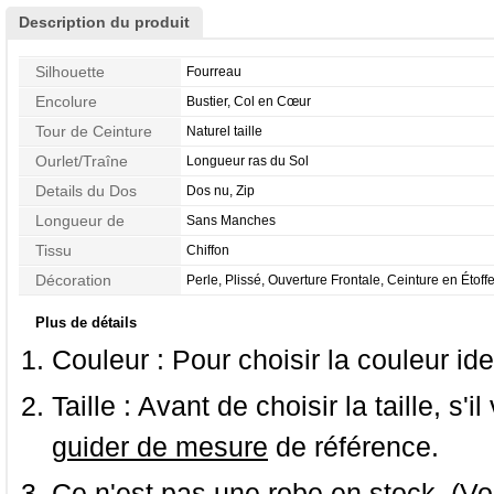
Description du produit
Silhouette
Fourreau
Encolure
Bustier, Col en Cœur
Tour de Ceinture
Naturel taille
Ourlet/Traîne
Longueur ras du Sol
Details du Dos
Dos nu, Zip
Longueur de
Sans Manches
Manches
Tissu
Chiffon
Décoration
Perle, Plissé, Ouverture Frontale, Ceinture en Étoff
Plus de détails
Couleur :
Pour choisir la couleur ide
Taille :
Avant de choisir la taille, s'i
guider de mesure
de référence.
Ce n'est pas une robe en stock. (Vo