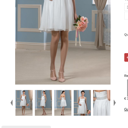
Qu
Re
€ 
Gu