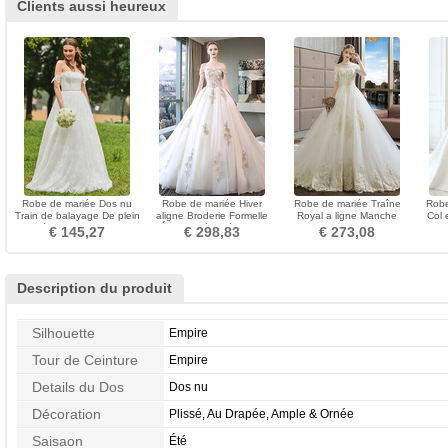
Clients aussi heureux
Robe de mariée Dos nu
Robe de mariée Hiver
Robe de mariée Traîne
Robe
Train de balayage De plein
aligne Broderie Formelle
Royal a ligne Manche
Col 
air Elégant Tissu Dentelle
Épaule Dégagée Salle
Courte Appliquer Poire
li
€ 145,27
€ 298,83
€ 273,08
Description du produit
Silhouette
Empire
Tour de Ceinture
Empire
Details du Dos
Dos nu
Décoration
Plissé, Au Drapée, Ample & Ornée
Saisaon
Été