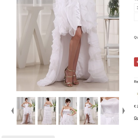
Qu
Re
€ 
Gu