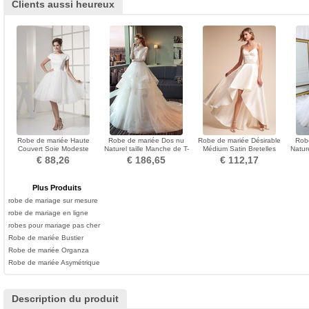
Clients aussi heureux
Robe de mariée Haute
Robe de mariée Dos nu
Robe de mariée Désirable
Rob
Couvert Soie Modeste
Naturel taille Manche de T-
Médium Satin Bretelles
Nature
Longueur Genou Princesse
shirt aligne
Spaghetti De plein air
€ 88,26
€ 186,65
€ 112,17
Plus Produits
robe de mariage sur mesure
robe de mariage en ligne
robes pour mariage pas cher
Robe de mariée Bustier
Robe de mariée Organza
Robe de mariée Asymétrique
Description du produit