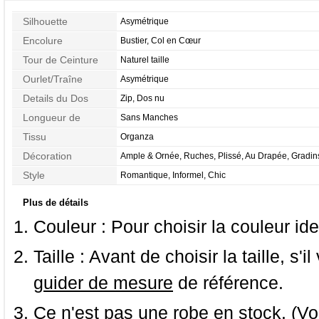
Silhouette
Asymétrique
Encolure
Bustier, Col en Cœur
Tour de Ceinture
Naturel taille
Ourlet/Traîne
Asymétrique
Details du Dos
Zip, Dos nu
Longueur de
Sans Manches
Manches
Tissu
Organza
Décoration
Ample & Ornée, Ruches, Plissé, Au Drapée, Gradin
Style
Romantique, Informel, Chic
Plus de détails
Couleur :
Pour choisir la couleur ide
Taille :
Avant de choisir la taille, s'i
guider de mesure
de référence.
Ce n'est pas une robe en stock. (Vo