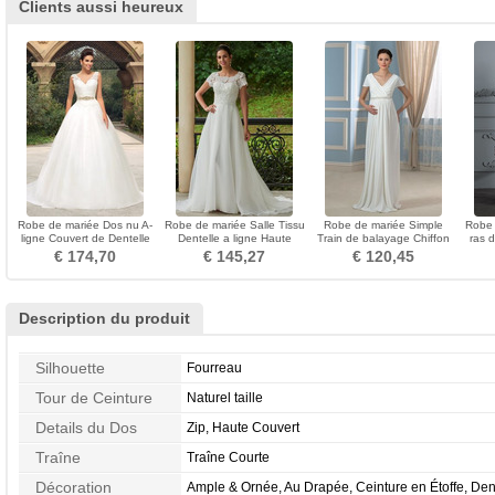
Clients aussi heureux
Robe de mariée Dos nu A-
Robe de mariée Salle Tissu
Robe de mariée Simple
Robe 
ligne Couvert de Dentelle
Dentelle a ligne Haute
Train de balayage Chiffon
ras d
Satin Naturel taille
Couvert Longue
rider Rivage taille haut
€ 174,70
€ 145,27
€ 120,45
Description du produit
Silhouette
Fourreau
Tour de Ceinture
Naturel taille
Details du Dos
Zip, Haute Couvert
Traîne
Traîne Courte
Décoration
Ample & Ornée, Au Drapée, Ceinture en Étoffe, Dent