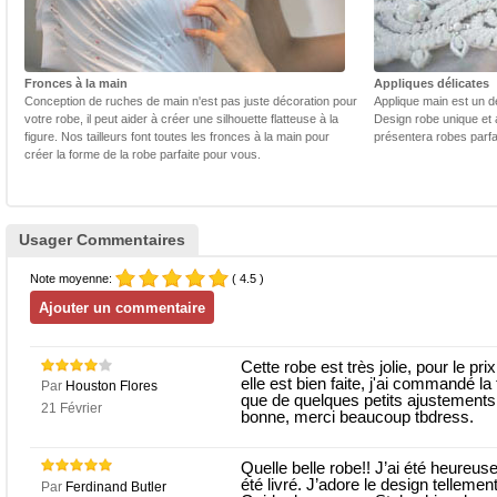
Fronces à la main
Appliques délicates
Conception de ruches de main n'est pas juste décoration pour
Applique main est un dé
votre robe, il peut aider à créer une silhouette flatteuse à la
Design robe unique et 
figure. Nos tailleurs font toutes les fronces à la main pour
présentera robes parfa
créer la forme de la robe parfaite pour vous.
Usager Commentaires
Note moyenne:
( 4.5 )
Cette robe est très jolie, pour le pri
elle est bien faite, j'ai commandé la 
Par
Houston Flores
que de quelques petits ajustements s
21 Février
bonne, merci beaucoup tbdress.
Quelle belle robe!! J’ai été heureuse
été livré. J’adore le design tell
Par
Ferdinand Butler