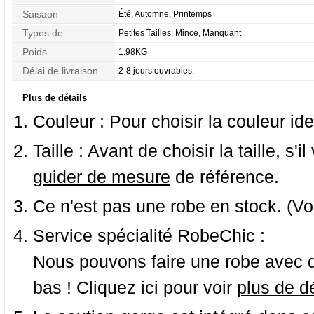
Appliques
Saisaon
Été, Automne, Printemps
Types de
Petites Tailles, Mince, Manquant
Morphologie
Poids
1.98KG
Délai de livraison
2-8 jours ouvrables.
Plus de détails
Couleur :
Pour choisir la couleur ide
Taille :
Avant de choisir la taille, s'i
guider de mesure
de référence.
Ce n'est pas une robe en stock. (Vo
Service spécialité RobeChic :
Nous pouvons faire une robe avec d
bas ! Cliquez ici pour voir
plus de dé