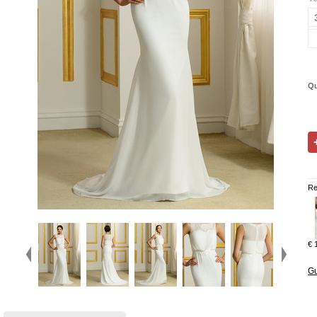
Qu
Re
€ 
Gu