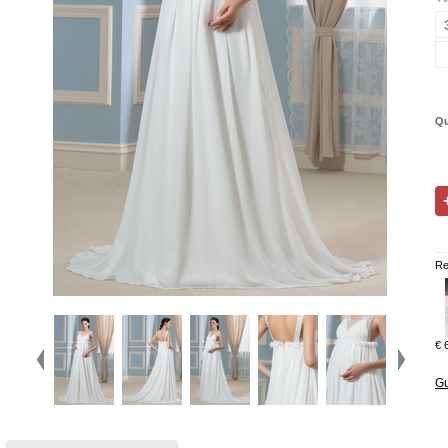
Qu
Re
€ 
Gu