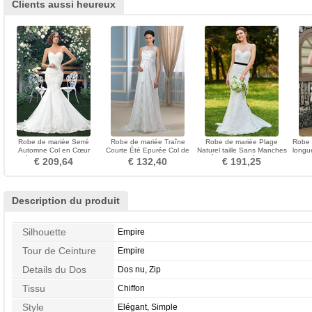
Clients aussi heureux
Robe de mariée Serré
Robe de mariée Traîne
Robe de mariée Plage
Robe 
Automne Col en Cœur
Courte Été Epurée Col de
Naturel taille Sans Manches
longu
Désirable Taille chute
chemise t Tissu Dentelle
Épaule Asymétrique
Dent
€ 209,64
€ 132,40
€ 191,25
Description du produit
Silhouette
Empire
Tour de Ceinture
Empire
Details du Dos
Dos nu, Zip
Tissu
Chiffon
Style
Elégant, Simple