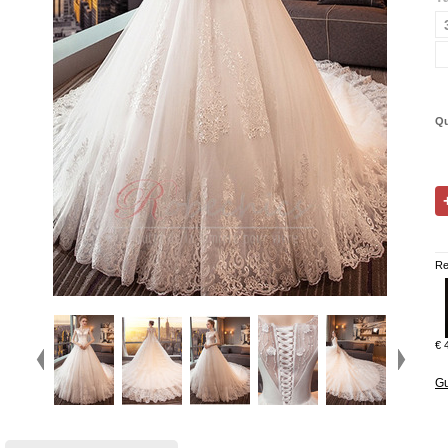
Qu
Re
€ 
Gu