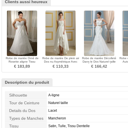
Clients aussi heureux
Robe de mariée Orné de
Robe de mariée De plein air
Robe de mariée Décolleté
Robe d
Rosette aligne Tissu
Dos nu Asymétrique Avec
Dans le Dos Naturel taille
Aut
Dentelle Elégant
Jacket Naturel taille
Chic Été Ceinture en Étoffe
€ 183,89
€ 110,33
€ 166,42
Cathédrale
Description du produit
Silhouette
A-ligne
Tour de Ceinture
Naturel taille
Details du Dos
Lacet
Types de Manches
Mancheron
Tissu
Satin, Tulle, Tissu Dentelle