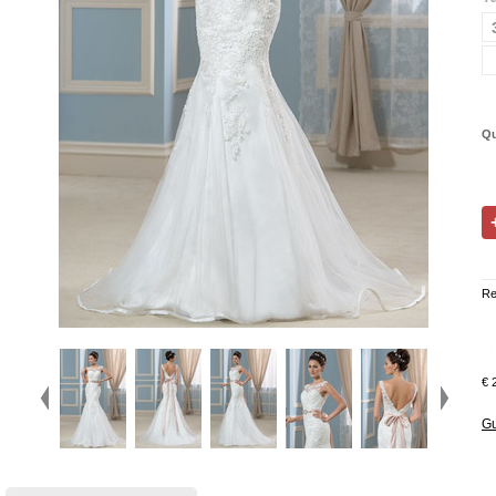
Qu
Re
€ 
Gu