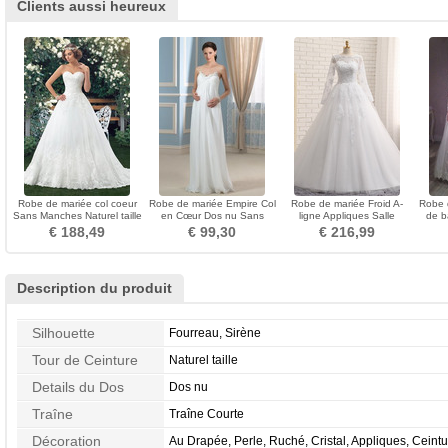
Clients aussi heureux
Robe de mariée col coeur
Robe de mariée Empire Col
Robe de mariée Froid A-
Robe 
Sans Manches Naturel taille
en Cœur Dos nu Sans
ligne Appliques Salle
de b
Longue Bouton
Manches Mousseline de
Manche Longue Haute
€ 188,49
€ 99,30
€ 216,99
soie
Couvert
Description du produit
Silhouette
Fourreau, Sirène
Tour de Ceinture
Naturel taille
Details du Dos
Dos nu
Traîne
Traîne Courte
Décoration
Au Drapée, Perle, Ruché, Cristal, Appliques, Ceint