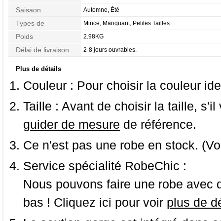
Étoffe
Saisaon
Automne, Été
Types de
Mince, Manquant, Petites Tailles
Morphologie
Poids
2.98KG
Délai de livraison
2-8 jours ouvrables.
Plus de détails
Couleur :
Pour choisir la couleur ide
Taille :
Avant de choisir la taille, s'i
guider de mesure
de référence.
Ce n'est pas une robe en stock. (Vo
Service spécialité RobeChic :
Nous pouvons faire une robe avec d
bas ! Cliquez ici pour voir
plus de dé