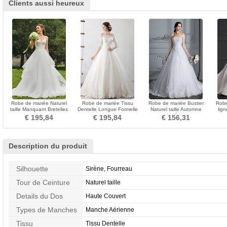
Clients aussi heureux
Robe de mariée Naturel
Robe de mariée Tissu
Robe de mariée Bustier
Robe
taille Manquant Bretelles
Dentelle Longue Formelle
Naturel taille Automne
lign
Spaghetti Longue
Automne A-ligne
Eglise Traîne Courte
Long
€ 195,84
€ 195,84
€ 156,31
Description du produit
Silhouette
Sirène, Fourreau
Tour de Ceinture
Naturel taille
Details du Dos
Haute Couvert
Types de Manches
Manche Aérienne
Tissu
Tissu Dentelle