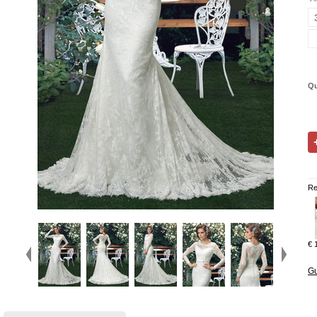
Qu
Re
€ 
Gu