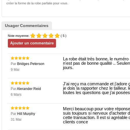
créer la forme de la robe parfaite pour vous.
Usager Commentaires
Note moyenne:
( 5 )
La robe était très bonne, le numéro é
n'est pas de bonne qualité .. Seule
Par
Bridges Peterson
jours.
9 Mai
J'ai reçu ma commande et j'adore ça
je dois la rapporter chez le tailleur
Par
Alerander Reid
toutes les questions que j'ai posées
6 Mars
Merci beaucoup pour votre réponse r
suis toujours si nerveux d’acheter 
Par
Hill Murphy
cette transaction. Il est si agréable
31 Mai
clients conce