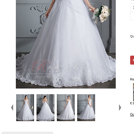
Qu
Re
€ 
Gu