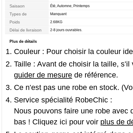
Saisaon
Été, Automne, Printemps
Types de
Manquant
Morphologie
Poids
2.68KG
Délai de livraison
2-8 jours ouvrables.
Plus de détails
Couleur :
Pour choisir la couleur ide
Taille :
Avant de choisir la taille, s'i
guider de mesure
de référence.
Ce n'est pas une robe en stock. (Vo
Service spécialité RobeChic :
Nous pouvons faire une robe avec d
bas ! Cliquez ici pour voir
plus de dé