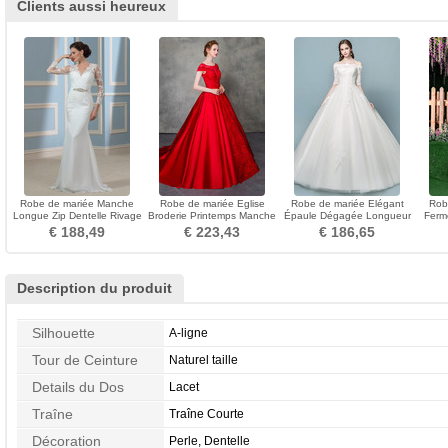
Clients aussi heureux
Robe de mariée Manche
Robe de mariée Eglise
Robe de mariée Elégant
Rob
Longue Zip Dentelle Rivage
Broderie Printemps Manche
Épaule Dégagée Longueur
Ferme
Hiver Satin
Courte Manquant
ras du Sol Naturel taille
€ 188,49
€ 223,43
€ 186,65
Description du produit
Silhouette
A-ligne
Tour de Ceinture
Naturel taille
Details du Dos
Lacet
Traîne
Traîne Courte
Décoration
Perle, Dentelle