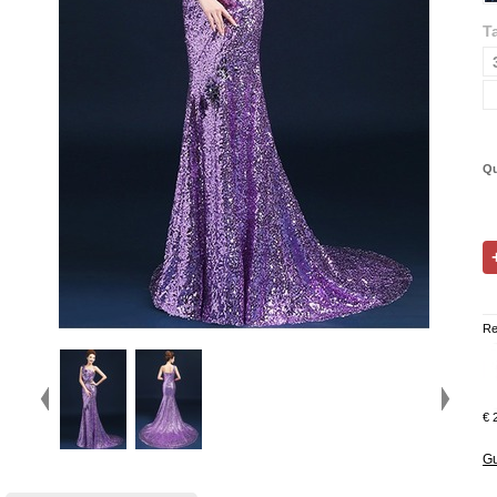
Ta
Qu
Re
€ 
Gu