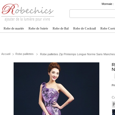
Monnaie :
Robe de mariée
Robe de Soirée
Robe de Bal
Robe de Cocktail
Robe Cortè
Accueil
Robe paillettes
Robe paillettes Zip Printemps Longue Norme Sans Manches N
R
N
Pr
C