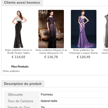
Clients aussi heureux
Robe paillettes Col en V
Robe paillettes Elégant À la
Robe paillettes Zip
Rob
Étoilé Petites Tailles
masse Manquant 1/2
Printemps Longue Norme
Serré 
Pittoresque À la masse
Manche Gaze Naturel taille
Sans Manches Naturel taille
€ 114,02
€ 116,78
€ 120,45
Plus Produits
Robe paillettes
Description du produit
Silhouette
Fourreau
Tour de Ceinture
Naturel taille
Details du Dos
Zip