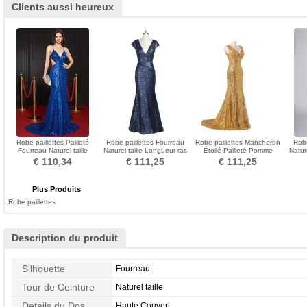
Clients aussi heureux
Robe paillettes Pailleté
Robe paillettes Fourreau
Robe paillettes Mancheron
Robe
Fourreau Naturel taille
Naturel taille Longueur ras
Étoilé Pailleté Pomme
Nature
Longue Sans Manches
du Sol Pailleté
Fourreau Lacet
€ 110,34
€ 111,25
€ 111,25
Plus Produits
Robe paillettes
Description du produit
Silhouette
Fourreau
Tour de Ceinture
Naturel taille
Details du Dos
Haute Couvert