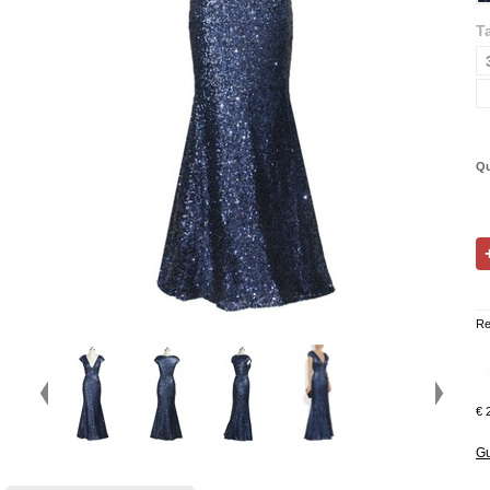
Ta
Qu
Re
€ 
Gu