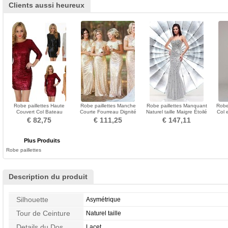
Clients aussi heureux
Robe paillettes Haute
Robe paillettes Manche
Robe paillettes Manquant
Robe
Couvert Col Bateau
Courte Fourreau Dignité
Naturel taille Maigre Étoilé
Col 
Fourreau Hiver Manche
Longueur ras du Sol
Sans Manches
€ 82,75
€ 111,25
€ 147,11
Longue
Plus Produits
Robe paillettes
Description du produit
Silhouette
Asymétrique
Tour de Ceinture
Naturel taille
Details du Dos
Lacet