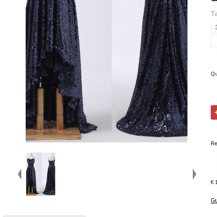
Ta
Qu
Re
€ 
Gu