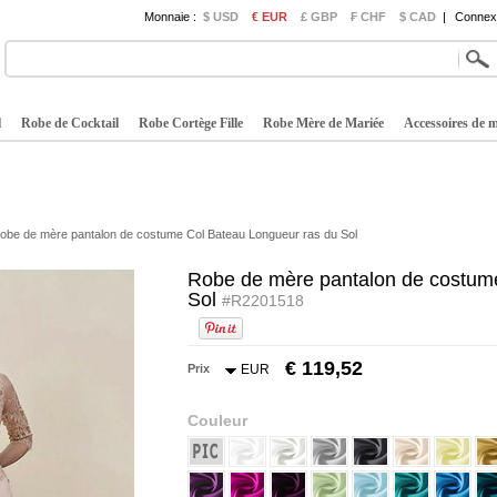
Monnaie :
$ USD
€ EUR
£ GBP
₣ CHF
$ CAD
|
Connexi
l
Robe de Cocktail
Robe Cortège Fille
Robe Mère de Mariée
Accessoires de 
obe de mère pantalon de costume Col Bateau Longueur ras du Sol
Robe de mère pantalon de costum
Sol
#R2201518
€ 119,52
Prix
EUR
Couleur