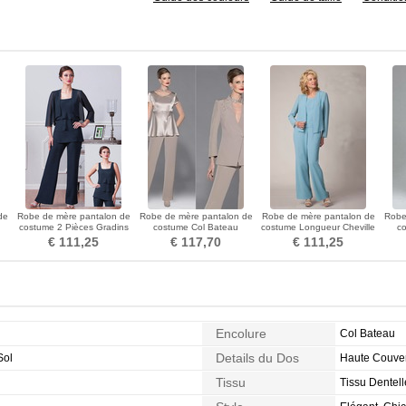
de
Robe de mère pantalon de
Robe de mère pantalon de
Robe de mère pantalon de
Robe
costume 2 Pièces Gradins
costume Col Bateau
costume Longueur Cheville
c
Simple 1/2 Manche
Manche Longue Pomme
Col ras du Cou
Aut
€ 111,25
€ 117,70
€ 111,25
Encolure
Col Bateau
Details du Dos
Sol
Haute Couver
Tissu
Tissu Dentell