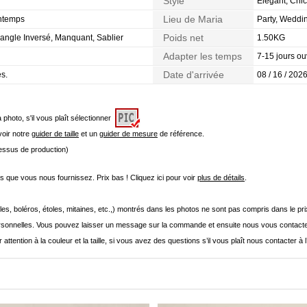
Style
Elégant, Chic
Lieu de Maria
intemps
Party, Weddi
Poids net
iangle Inversé, Manquant, Sablier
1.50KG
Adapter les temps
7-15 jours ou
Date d'arrivée
es.
08 / 16 / 2026
a photo, s'il vous plaît sélectionner
 voir notre
guider de taille
et un
guider de mesure
de référence.
cessus de production)
que vous nous fournissez. Prix bas ! Cliquez ici pour voir
plus de détails
.
les, boléros, étoles, mitaines, etc.,) montrés dans les photos ne sont pas compris dans le p
onnelles. Vous pouvez laisser un message sur la commande et ensuite nous vous contacte
 attention à la couleur et la taille, si vous avez des questions s’il vous plaît nous contacter à 