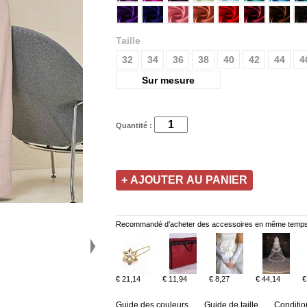
Taille
32
34
36
38
40
42
44
4
Sur mesure
Quantité :
Recommandé d’acheter des accessoires en même temps
€ 21,14
€ 11,94
€ 8,27
€ 44,14
€
Guide des couleurs
Guide de taille
Conditio