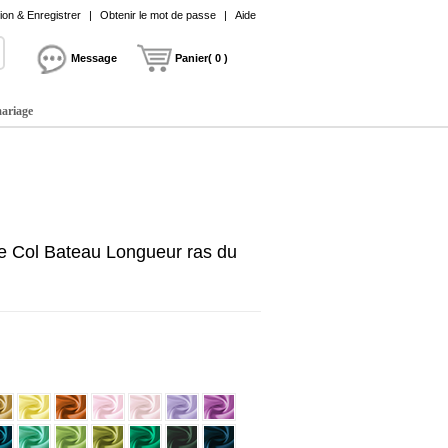
on & Enregistrer
|
Obtenir le mot de passe
|
Aide
Message
Panier( 0 )
mariage
e Col Bateau Longueur ras du