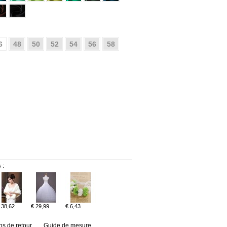
6
48
50
52
54
56
58
 :
 38,62
€ 29,99
€ 6,43
ns de retour
Guide de mesure