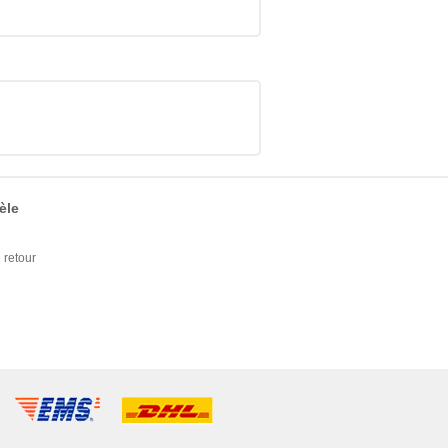
èle
retour