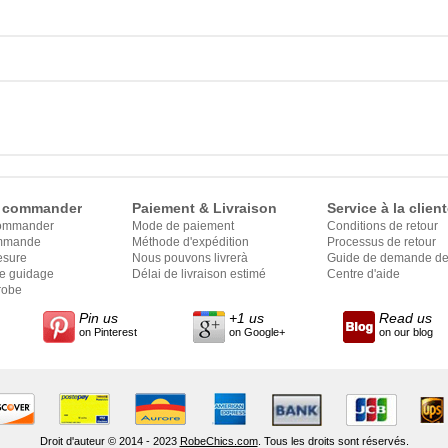
 commander
Paiement & Livraison
Service à la client
ommander
Mode de paiement
Conditions de retour
ommande
Méthode d'expédition
Processus de retour
esure
Nous pouvons livrerà
Guide de demande de 
le guidage
Délai de livraison estimé
Centre d'aide
robe
Pin us
+1 us
Read us
on Pinterest
on Google+
on our blog
Droit d'auteur © 2014 - 2023
RobeChics.com
. Tous les droits sont réservés.