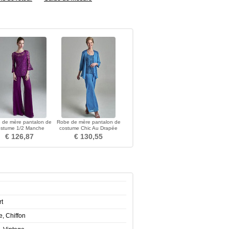
 de mère pantalon de
Robe de mère pantalon de
ostume 1/2 Manche
costume Chic Au Drapée
omne Col ras du Cou
Manche de T-shirt
€ 126,87
€ 130,55
t
e, Chiffon