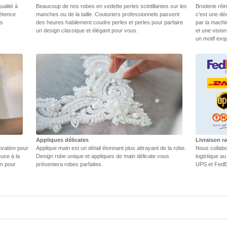
ualité à
Beaucoup de nos robes en vedette perles scintillantes sur les
Broderie réin
pétence
manches ou de la taille. Couturiers professionnels passent
c'est une dé
rs
des heures habilement coudre perles et perles pour parfaire
par la machi
un design classique et élégant pour vous.
et une vision
un motif exq
Appliques délicates
Livraison r
oration pour
Applique main est un détail étonnant plus attrayant de la robe.
Nous collabo
euse à la
Design robe unique et appliques de main délicate vous
logistique au
in pour
présentera robes parfaites.
UPS et FedEX