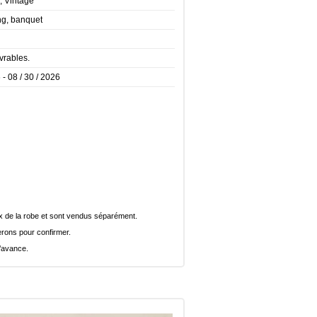
, Vintage
ng, banquet
vrables.
 - 08 / 30 / 2026
rix de la robe et sont vendus séparément.
rons pour confirmer.
l’avance.