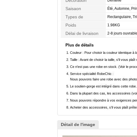
Décoration
Dentelle
Saisaon
Été, Automne, Pr
Types de
Rectangulaire, Tr
Morphologie
Poids
1.98KG
Délai de livraison
2-8 jours ouvrabl
Plus de détails
Couleur :
Pour choisir la couleur identique à l
Taille :
Avant de choisir la taille, s'il vous plaît
Ce n'est pas une robe en stock. (Voir le pro
Service spécialité RobeChic :
Nous pouvons faire une robe avec des photos 
Le soutien-gorge est intégré dans cette robe.
Dans la plupart des cas, les accessoires (voi
Nous pouvons répondre à vos exigences pers
Acheter des accessoires, s’il vous plaît prêter
Détail de l'image