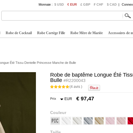
Monnaie :
$ USD
€ EUR
£ GBP
₣ CHF
$ CAD
|
Connexi
l
Robe de Cocktail
Robe Cortège Fille
Robe Mère de Mariée
Accessoires de 
ngue Été Tissu Dentelle Princesse Manche de Bulle
Robe de baptême Longue Été Tiss
Bulle
#R2200043
(4 avis )
€ 97,47
Prix
EUR
Couleur
Taille