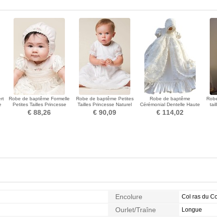
rt
Robe de baptême Formelle
Robe de baptême Petites
Robe de baptême
Robe
e
Petites Tailles Princesse
Tailles Princesse Naturel
Cérémonial Dentelle Haute
tai
Longueur ras du Sol
taille Manche Courte
Couvert Col haut Manche
For
€ 88,26
€ 90,09
€ 114,02
de Ballon
Encolure
Col ras du C
Ourlet/Traîne
Longue