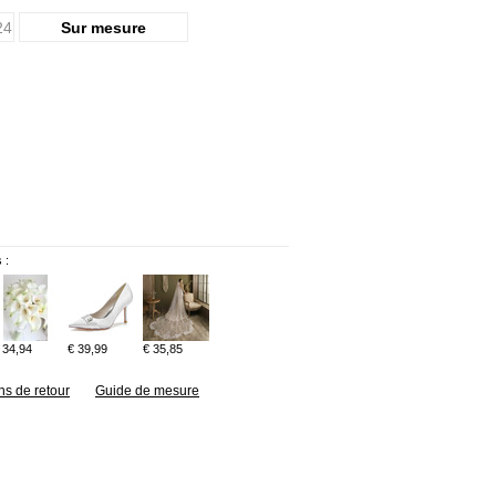
24
Sur mesure
 :
 34,94
€ 39,99
€ 35,85
ns de retour
Guide de mesure