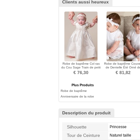
Clients aussi heureux
Robe de baptême Col ras
Robe de baptême Couve
du Cou Sage Train de petit
de Dentelle Été Orné d
Haute Couvert
Nœud à Boucle
€ 76,30
€ 81,82
Plus Produits
Robe de baptême
Anniversaire de la robe
Description du produit
Silhouette
Princesse
Tour de Ceinture
Naturel taille