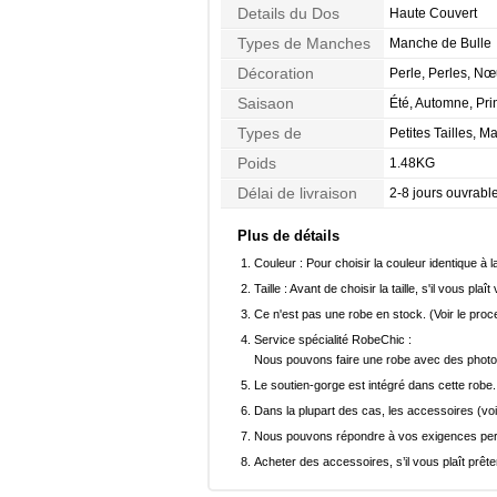
Details du Dos
Haute Couvert
Types de Manches
Manche de Bulle
Décoration
Perle, Perles, Nœ
Saisaon
Été, Automne, Pr
Types de
Petites Tailles, 
Morphologie
Poids
1.48KG
Délai de livraison
2-8 jours ouvrabl
Plus de détails
Couleur :
Pour choisir la couleur identique à l
Taille :
Avant de choisir la taille, s'il vous plaît
Ce n'est pas une robe en stock. (Voir le pro
Service spécialité RobeChic :
Nous pouvons faire une robe avec des photos 
Le soutien-gorge est intégré dans cette robe.
Dans la plupart des cas, les accessoires (voi
Nous pouvons répondre à vos exigences pers
Acheter des accessoires, s’il vous plaît prêter