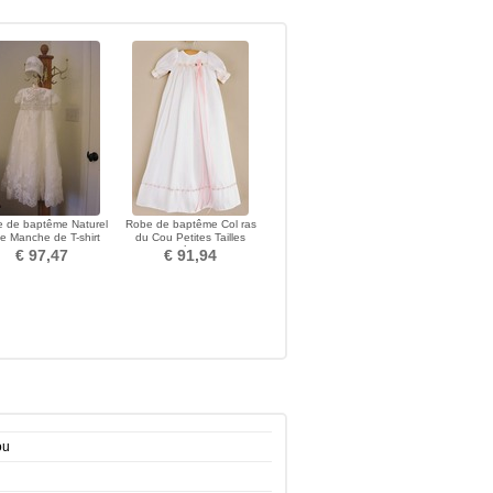
 de baptême Naturel
Robe de baptême Col ras
lle Manche de T-shirt
du Cou Petites Tailles
melle Petites Tailles
Nœud à Boucles
€ 97,47
€ 91,94
ou