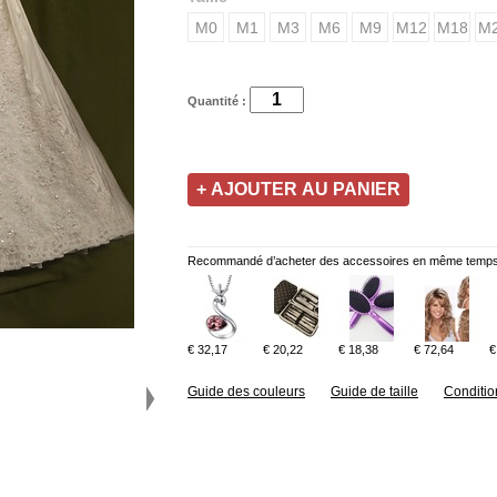
M0
M1
M3
M6
M9
M12
M18
M
Quantité :
Recommandé d’acheter des accessoires en même temps
€ 32,17
€ 20,22
€ 18,38
€ 72,64
€
Guide des couleurs
Guide de taille
Conditio