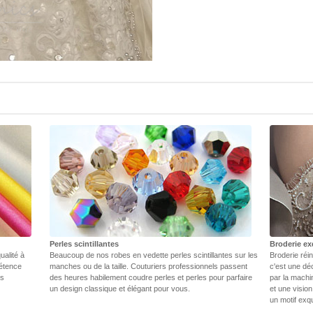
Perles scintillantes
Broderie ex
ualité à
Beaucoup de nos robes en vedette perles scintillantes sur les
Broderie réin
pétence
manches ou de la taille. Couturiers professionnels passent
c'est une dé
rs
des heures habilement coudre perles et perles pour parfaire
par la machi
un design classique et élégant pour vous.
et une vision
un motif exq