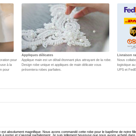
Appliques délicates
Livraison r
oration pour
Applique main est un détail étonnant plus attrayant de la robe.
Nous collabo
euse à la
Design robe unique et appliques de main délicate vous
logistique au
in pour
présentera robes parfaites.
UPS et FedEX
 est absolument magnifique. Nous avons commandé cette robe pour le baptême de notre fille. 
e à porter et s'ajustait parfaitement. Je suis tellement heureuse que nous ayons acheté dans