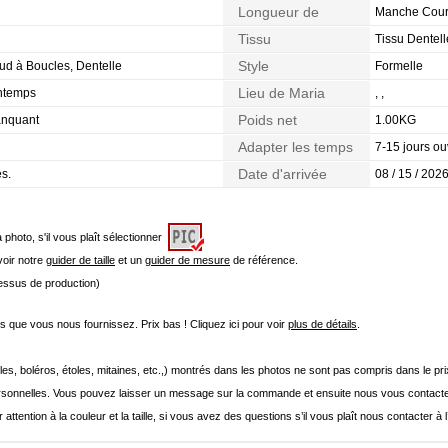
Longueur de
Manche Cour
Manches
Tissu
Tissu Dentell
Style
ud à Boucles, Dentelle
Formelle
Lieu de Maria
intemps
, ,
Poids net
Manquant
1.00KG
Adapter les temps
7-15 jours ou
Date d'arrivée
es.
08 / 15 / 2026
a photo, s'il vous plaît sélectionner
 voir notre
guider de taille
et un
guider de mesure
de référence.
cessus de production)
que vous nous fournissez. Prix bas ! Cliquez ici pour voir
plus de détails
.
les, boléros, étoles, mitaines, etc.,) montrés dans les photos ne sont pas compris dans le p
onnelles. Vous pouvez laisser un message sur la commande et ensuite nous vous contacte
 attention à la couleur et la taille, si vous avez des questions s’il vous plaît nous contacter à 