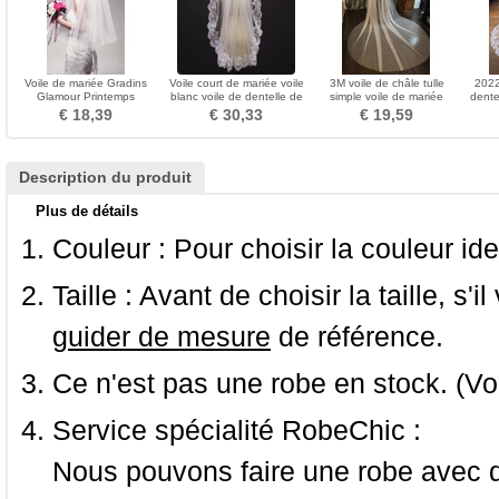
Voile de mariée Gradins
Voile court de mariée voile
3M voile de châle tulle
2022
Glamour Printemps
blanc voile de dentelle de
simple voile de mariée
dente
mariage
manteau
c
€ 18,39
€ 30,33
€ 19,59
access
Description du produit
Plus de détails
Couleur :
Pour choisir la couleur ide
Taille :
Avant de choisir la taille, s'i
guider de mesure
de référence.
Ce n'est pas une robe en stock. (Vo
Service spécialité RobeChic :
Nous pouvons faire une robe avec d