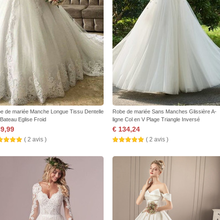
e de mariée Manche Longue Tissu Dentelle
Robe de mariée Sans Manches Glissière A-
 Bateau Eglise Froid
ligne Col en V Plage Triangle Inversé
89,99
€ 134,24
( 2 avis )
( 2 avis )