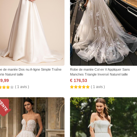
e de mariée Dos nu A-ligne Simple Traîne
Robe de mariée Col en V Appliquer Sans
te Naturel taille
Manches Triangle Inversé Naturel taille
69,99
€ 176,53
( 1 avis )
( 1 avis )