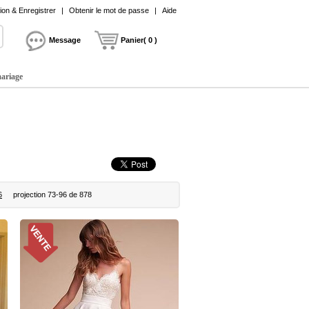
on & Enregistrer
|
Obtenir le mot de passe
|
Aide
Message
Panier( 0 )
mariage
6
projection 73-96 de 878