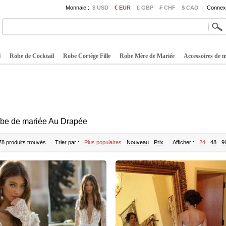
Monnaie :
$ USD
€ EUR
£ GBP
₣ CHF
$ CAD
|
Connexi
l
Robe de Cocktail
Robe Cortège Fille
Robe Mère de Mariée
Accessoires de 
be de mariée Au Drapée
78 produits trouvés
Trier par :
Plus populaires
Nouveau
Prix
Afficher :
24
48
9