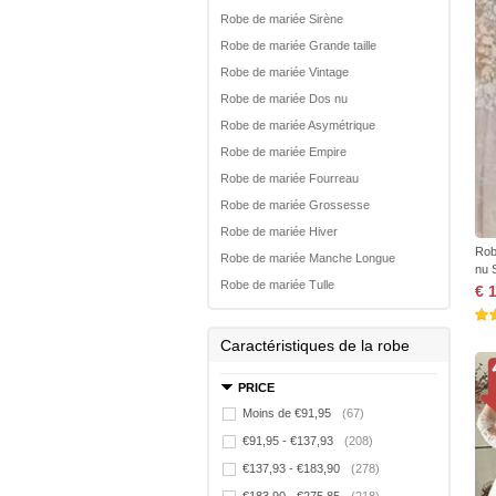
Robe de mariée Sirène
Robe de mariée Grande taille
Robe de mariée Vintage
Robe de mariée Dos nu
Robe de mariée Asymétrique
Robe de mariée Empire
Robe de mariée Fourreau
Robe de mariée Grossesse
Robe de mariée Hiver
Rob
Robe de mariée Manche Longue
nu 
Robe de mariée Tulle
€ 
Caractéristiques de la robe
PRICE
Moins de €91,95
(67)
€91,95 - €137,93
(208)
€137,93 - €183,90
(278)