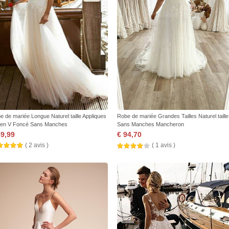
e de mariée Longue Naturel taille Appliques
Robe de mariée Grandes Tailles Naturel taille
 en V Foncé Sans Manches
Sans Manches Mancheron
89,99
€ 94,70
( 2 avis )
( 1 avis )