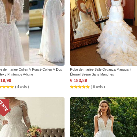
e de mariée Col en V Foncé Col en V Dos
Robe de mariée Salle Organza Manquant
Sexy Printemps A-ligne
Éternel Sirène Sans Manches
119,99
€ 183,89
( 4 avis )
( 8 avis )