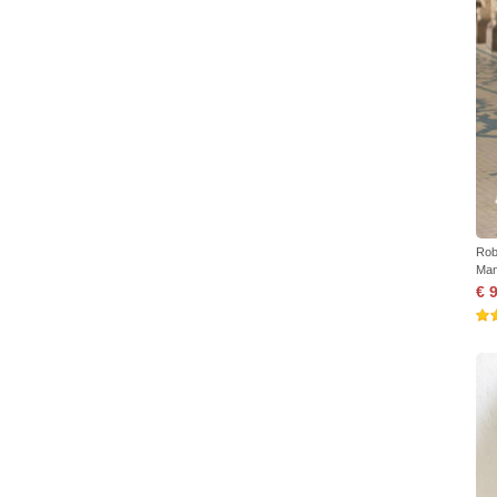
Rob
Man
€ 