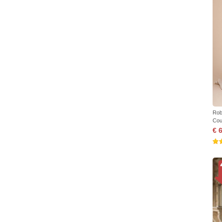
Rob
Cour
€ 