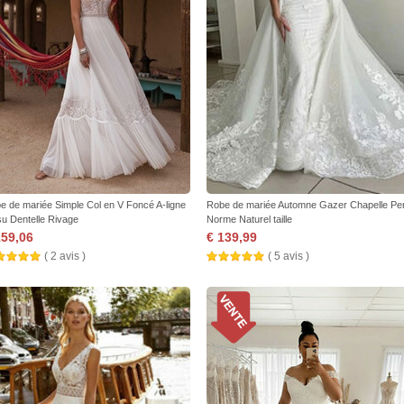
e de mariée Simple Col en V Foncé A-ligne
Robe de mariée Automne Gazer Chapelle Per
su Dentelle Rivage
Norme Naturel taille
159,06
€ 139,99
( 2 avis )
( 5 avis )