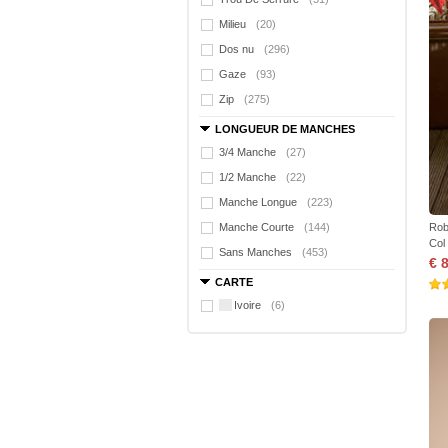
Milieu
(20)
Dos nu
(296)
Gaze
(93)
Zip
(275)
LONGUEUR DE MANCHES
3/4 Manche
(27)
1/2 Manche
(22)
Manche Longue
(223)
Manche Courte
(144)
Rob
Col
Sans Manches
(453)
€ 
CARTE
Ivoire
(6)