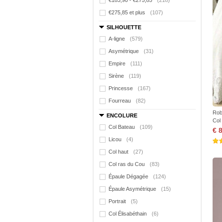
€183,90 - €275,85
(218)
€275,85 et plus
(107)
SILHOUETTE
A-ligne
(579)
Asymétrique
(31)
Empire
(111)
Sirène
(119)
Princesse
(167)
Fourreau
(82)
Rob
ENCOLURE
Col
Col Bateau
(109)
€ 
Licou
(4)
Col haut
(27)
Col ras du Cou
(83)
Épaule Dégagée
(124)
Épaule Asymétrique
(15)
Portrait
(5)
Col Élisabéthain
(6)