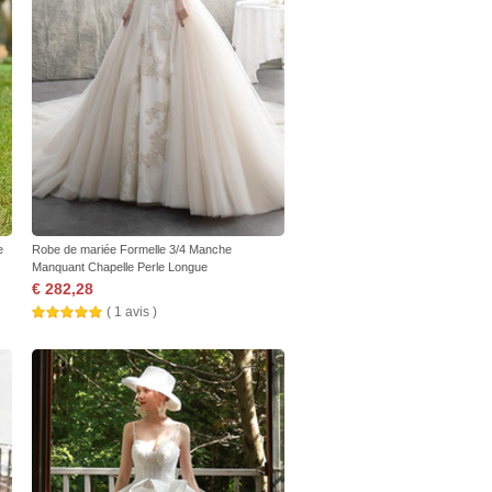
e
Robe de mariée Formelle 3/4 Manche
Manquant Chapelle Perle Longue
€ 282,28
( 1 avis )