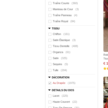
Traîne Courte
(360)
Manteau de Cour
(3)
Traîne Panneau
(4)
Traîne Royal
(84)
TISSU
Chiffon
(161)
Satin Élastique
(3)
Tissu Dentelle
(408)
Organza
(61)
Rob
Satin
(325)
Tis
€ 
Sequins
(5)
Tulle
(204)
DéCORATION
Au Drapée
(1975)
DETAILS DU DOS
Lacet
(225)
Haute Couvert
(22)
Trou De Serrure
(31)