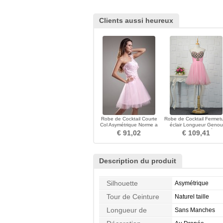
Clients aussi heureux
Robe de Cocktail Courte
Robe de Cocktail Fermet
Col Asymétrique Norme a
éclair Longueur Genou
ligne Sans Manches
aligne Au Drapée
€ 91,02
€ 109,41
Description du produit
Silhouette
Asymétrique
Tour de Ceinture
Naturel taille
Longueur de
Sans Manches
Manches