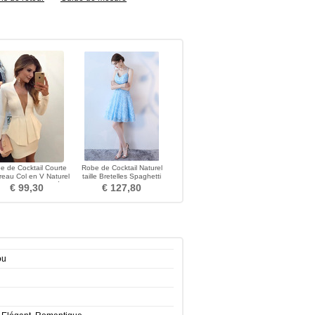
e de Cocktail Courte
Robe de Cocktail Naturel
reau Col en V Naturel
taille Bretelles Spaghetti
ille Col en V Foncé
Tissu Dentelle
€ 99,30
€ 127,80
ou