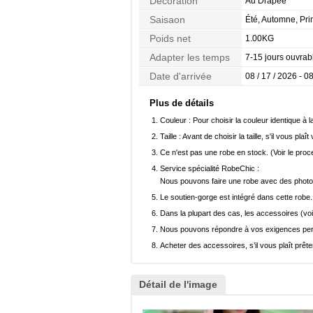
Décoration
Au Drapée
Saisaon
Été, Automne, Pr
Poids net
1.00KG
Adapter les temps
7-15 jours ouvrab
Date d'arrivée
08 / 17 / 2026 - 08
Plus de détails
Couleur :
Pour choisir la couleur identique à l
Taille :
Avant de choisir la taille, s'il vous plaît
Ce n'est pas une robe en stock. (Voir le pro
Service spécialité RobeChic :
Nous pouvons faire une robe avec des photos 
Le soutien-gorge est intégré dans cette robe.
Dans la plupart des cas, les accessoires (voi
Nous pouvons répondre à vos exigences pers
Acheter des accessoires, s’il vous plaît prêter
Détail de l'image