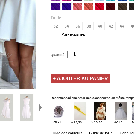
Taille
32
34
36
38
40
42
44
4
Sur mesure
Quantité :
Recommandé d’acheter des accessoires en même temps
€ 25,74
€ 17,46
€ 48,72
€ 32,18
€
Guide des couleurs
Guide de taille
Conditio