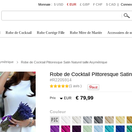
Monnaie :
$ USD
€ EUR
£ GBP
₣ CHF
$ CAD
|
Connexi
l
Robe de Cocktail
Robe Cortège Fille
Robe Mère de Mariée
Accessoires de 
ymétrique
Robe de Cocktail Pittoresque Satin Naturel taille Asymétrique
Robe de Cocktail Pittoresque Satin
#R2205914
(1 avis )
€ 79,99
Prix
EUR
Couleur