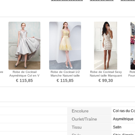
ure
Robe de Cocktail
Robe de Cocktail 1/2
Robe de Cocktail Sexy
Rob
Asymétrique Col en V
Manche Naturel taille
Naturel taille Manquant
Four
Formelle Satin Lacet Sablier
Longueur Genou Zip
Tissu Dentelle Col en V
ta
€ 115,85
€ 115,85
€ 99,30
Foncé
Encolure
Col ras du C
Ourlet/Traîne
Asymétrique
Tissu
Satin