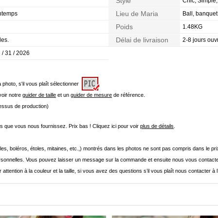
Style
Chic, Simple
Lieu de Maria
intemps
Ball, banque
Poids
1.48KG
Délai de livraison
les.
2-8 jours ouv
 / 31 / 2026
a photo, s'il vous plaît sélectionner
 voir notre
guider de taille
et un
guider de mesure
de référence.
cessus de production)
que vous nous fournissez. Prix bas ! Cliquez ici pour voir
plus de détails
.
les, boléros, étoles, mitaines, etc.,) montrés dans les photos ne sont pas compris dans le p
onnelles. Vous pouvez laisser un message sur la commande et ensuite nous vous contacte
 attention à la couleur et la taille, si vous avez des questions s’il vous plaît nous contacter à 