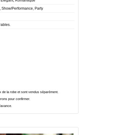
, Elégant, Romantique
t, Show/Performance, Party
rables.
rix de la robe et sont vendus séparément.
rons pour confirmer.
l’avance.