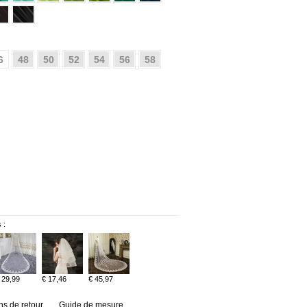
6
48
50
52
54
56
58
 :
 29,99
€ 17,46
€ 45,97
ns de retour
Guide de mesure