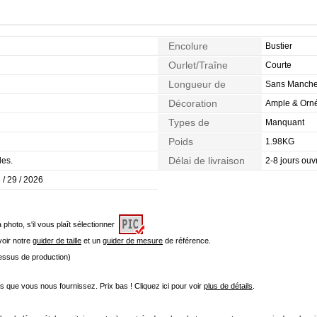
Encolure
Bustier
Ourlet/Traîne
Courte
Longueur de
Sans Manch
Manches
Décoration
Ample & Orné
Types de
Manquant
Morphologie
Poids
1.98KG
Délai de livraison
les.
2-8 jours ouv
 / 29 / 2026
a photo, s'il vous plaît sélectionner
 voir notre
guider de taille
et un
guider de mesure
de référence.
cessus de production)
que vous nous fournissez. Prix bas ! Cliquez ici pour voir
plus de détails
.