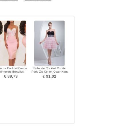
e de Cocktail Courte
Robe de Cocktail Courte
rintemps Bretelles
Perle Zip Col en Cœur Haut
hetti Norme Fourreau
Bas Médium
€ 89,73
€ 91,02