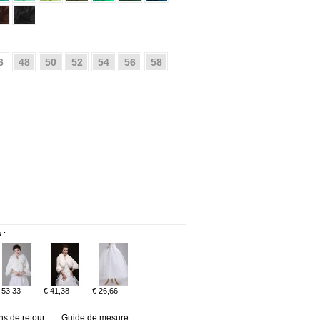
6
48
50
52
54
56
58
 :
 53,33
€ 41,38
€ 26,66
ns de retour
Guide de mesure