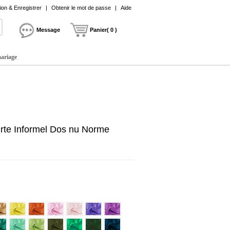
on & Enregistrer
|
Obtenir le mot de passe
|
Aide
Message
Panier( 0 )
mariage
urte Informel Dos nu Norme