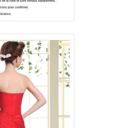
rix de la robe et sont vendus séparément.
rons pour confirmer.
l’avance.