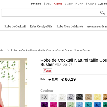
Monnaie :
$ USD
€ EUR
£ GBP
₣ CHF
$ CAD
|
Connexi
l
Robe de Cocktail
Robe Cortège Fille
Robe Mère de Mariée
Accessoires de 
stier
Robe de Cocktail Naturel taille Courte Informel Dos nu Norme Bustier
Robe de Cocktail Naturel taille Co
Bustier
#R2120176
€ 66,19
Prix
EUR
Couleur