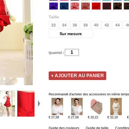
Taille
32
34
36
38
40
42
44
4
Sur mesure
Quantité :
Recommandé d’acheter des accessoires en même temps
€ 27,58
€ 27,58
€ 20,22
€ 32,18
€
Guide des couleurs
Guide de taille
Conditio