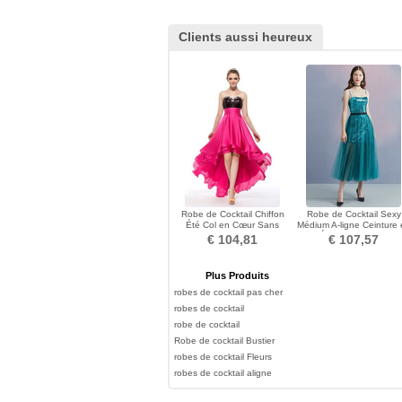
Clients aussi heureux
Robe de Cocktail Chiffon
Robe de Cocktail Sexy
Été Col en Cœur Sans
Médium A-ligne Ceinture 
Manches Luxueux
Étoffe Printemps
€ 104,81
€ 107,57
Plus Produits
robes de cocktail pas cher
robes de cocktail
robe de cocktail
Robe de cocktail Bustier
robes de cocktail Fleurs
robes de cocktail aligne