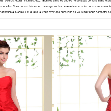
les, boléros, étoles, mitaines, etc.,) montrés dans les photos ne sont pas compris dans le p
onnelles. Vous pouvez laisser un message sur la commande et ensuite nous vous contacte
 attention à la couleur et la taille, si vous avez des questions s’il vous plaît nous contacter à 