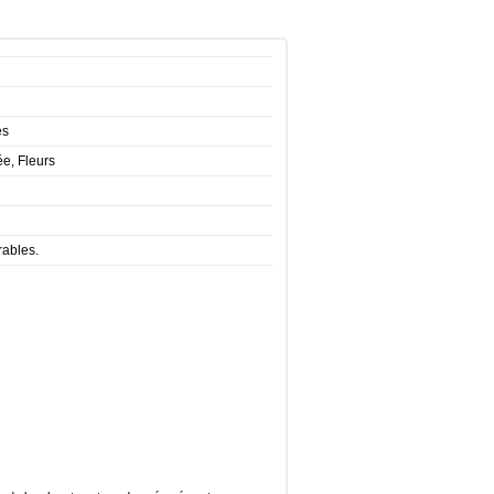
es
e, Fleurs
rables.