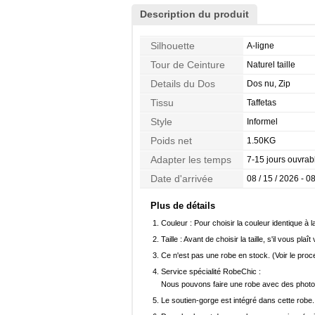
Description du produit
Silhouette
A-ligne
Tour de Ceinture
Naturel taille
Details du Dos
Dos nu, Zip
Tissu
Taffetas
Style
Informel
Poids net
1.50KG
Adapter les temps
7-15 jours ouvrab
Date d'arrivée
08 / 15 / 2026 - 08
Plus de détails
Couleur :
Pour choisir la couleur identique à l
Taille :
Avant de choisir la taille, s'il vous plaît
Ce n'est pas une robe en stock. (Voir le pro
Service spécialité RobeChic :
Nous pouvons faire une robe avec des photos 
Le soutien-gorge est intégré dans cette robe.