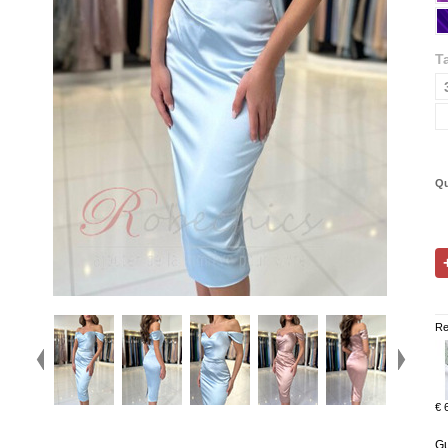
Ta
Qu
Re
€ 
Gu