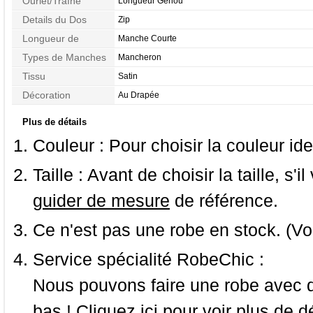
Ourlet/Traîne
Longueur Genou
Details du Dos
Zip
Longueur de
Manche Courte
Manches
Types de Manches
Mancheron
Tissu
Satin
Décoration
Au Drapée
Plus de détails
Couleur :
Pour choisir la couleur ide
Taille :
Avant de choisir la taille, s'i
guider de mesure
de référence.
Ce n'est pas une robe en stock. (Vo
Service spécialité RobeChic :
Nous pouvons faire une robe avec d
bas ! Cliquez ici pour voir
plus de dé