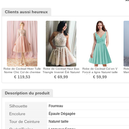
Clients aussi heureux
Robe de Cocktail Hiver Tulle
Robe de Cocktail Haut Bas
Robe de Cocktail Col en V
Rob
Norme Chic Col de chemise
Triangle Inversé Été Naturel
Foncé a ligne Naturel taille
Man
t Dentelle
taille Dramatique
Été Longueur Genou
t
€ 119,53
€ 69,99
€ 59,99
Description du produit
Silhouette
Fourreau
Encolure
Épaule Dégagée
Tour de Ceinture
Naturel taille