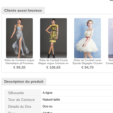
Clients aussi heureux
Robe de Cocktail Longue
Robe de Cocktail Courte
Robe de Cocktail Lacet
Rob
Dramatique pli Fourreau
Maigre vogue Ceinture en
Épaule Dégagée Couvert
Corsa
Chiffon Milieu
Étoffe Zip Jaune clair
de Dentelle Perlé
Asy
€ 99,30
€ 106,65
€ 94,70
Description du produit
Silhouette
A-ligne
Tour de Ceinture
Naturel taille
Details du Dos
Dos nu