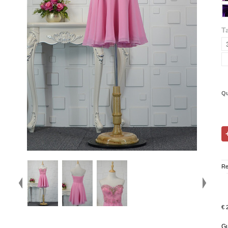
Ta
Qu
Re
€ 
Gu