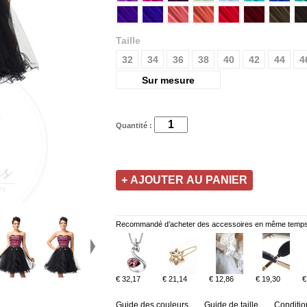
Taille
32
34
36
38
40
42
44
4
Sur mesure
Quantité :
Recommandé d’acheter des accessoires en même temps
€ 32,17
€ 21,14
€ 12,86
€ 19,30
€
Guide des couleurs
Guide de taille
Conditio