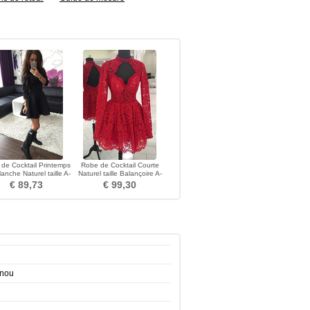
de Cocktail Printemps
Robe de Cocktail Courte
anche Naturel taille A-
Naturel taille Balançoire A-
ligne Balançoire
ligne Manquant
€ 89,73
€ 99,30
enou