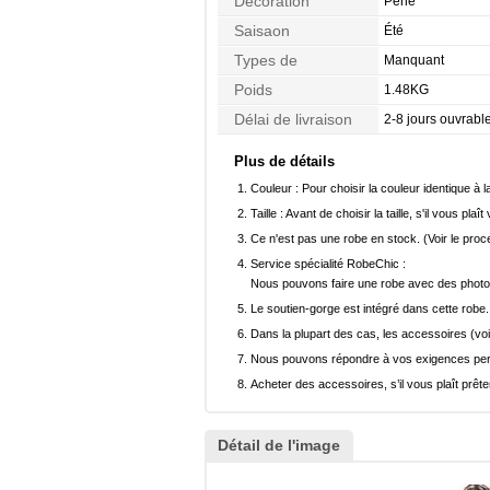
Décoration
Perle
Saisaon
Été
Types de
Manquant
Morphologie
Poids
1.48KG
Délai de livraison
2-8 jours ouvrabl
Plus de détails
Couleur :
Pour choisir la couleur identique à l
Taille :
Avant de choisir la taille, s'il vous plaît
Ce n'est pas une robe en stock. (Voir le pro
Service spécialité RobeChic :
Nous pouvons faire une robe avec des photos 
Le soutien-gorge est intégré dans cette robe.
Dans la plupart des cas, les accessoires (voi
Nous pouvons répondre à vos exigences pers
Acheter des accessoires, s’il vous plaît prêter
Détail de l'image