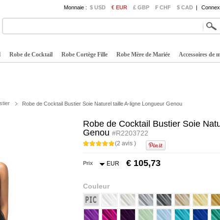
Monnaie :
$ USD
€ EUR
£ GBP
₣ CHF
$ CAD
|
Connexi
l
Robe de Cocktail
Robe Cortège Fille
Robe Mère de Mariée
Accessoires de 
stier
Robe de Cocktail Bustier Soie Naturel taille A-ligne Longueur Genou
Robe de Cocktail Bustier Soie Natur
Genou
#R2203722
(2 avis )
€ 105,73
Prix
EUR
Couleur