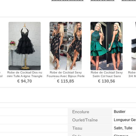
e
Robe de Cocktail Dos nu
Robe de Cocktail Sexy
Robe de Cocktail Sexy
Robe 
ol
mini Tulle A-ligne Triangle
Fourreau Avec Bijoux Perle
Satin Col haut Sans
3/4 M
Inversé Perler
Asymétrique Sans Manches
Manches Courte Froid
€ 94,70
€ 115,85
€ 130,56
Encolure
Bustier
Ourlet/Traîne
Longueur G
Tissu
Satin, Tulle