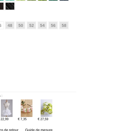
6
48
50
52
54
56
58
 :
 22,99
€ 7,35
€ 27,59
ns de retour
Guide de mesure