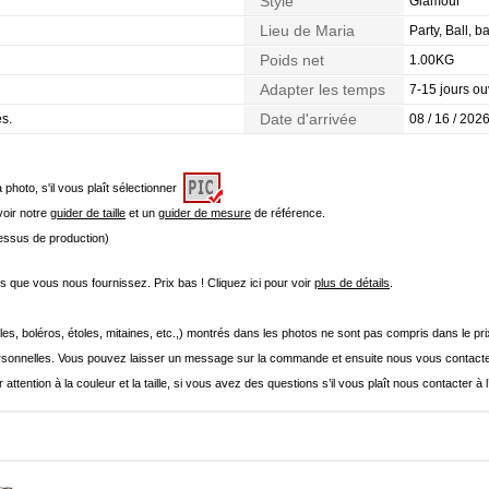
Style
Glamour
Lieu de Maria
Party, Ball, 
Poids net
1.00KG
Adapter les temps
7-15 jours ou
Date d'arrivée
es.
08 / 16 / 2026
a photo, s'il vous plaît sélectionner
 voir notre
guider de taille
et un
guider de mesure
de référence.
cessus de production)
que vous nous fournissez. Prix bas ! Cliquez ici pour voir
plus de détails
.
les, boléros, étoles, mitaines, etc.,) montrés dans les photos ne sont pas compris dans le p
onnelles. Vous pouvez laisser un message sur la commande et ensuite nous vous contacte
 attention à la couleur et la taille, si vous avez des questions s’il vous plaît nous contacter à 