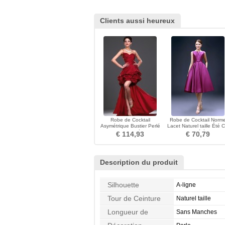
Clients aussi heureux
Robe de Cocktail
Robe de Cocktail Norm
Asymétrique Bustier Perlé
Lacet Naturel taille Été C
Corsage plissé Hiver
Bateau Cérémonial
€ 114,93
€ 70,79
Description du produit
Silhouette
A-ligne
Tour de Ceinture
Naturel taille
Longueur de
Sans Manches
Manches