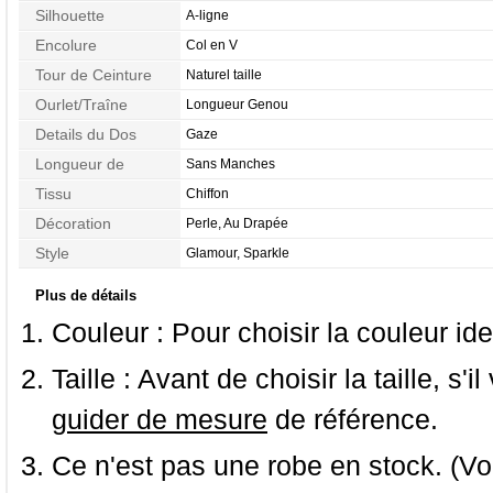
Silhouette
A-ligne
Encolure
Col en V
Tour de Ceinture
Naturel taille
Ourlet/Traîne
Longueur Genou
Details du Dos
Gaze
Longueur de
Sans Manches
Manches
Tissu
Chiffon
Décoration
Perle, Au Drapée
Style
Glamour, Sparkle
Plus de détails
Couleur :
Pour choisir la couleur ide
Taille :
Avant de choisir la taille, s'i
guider de mesure
de référence.
Ce n'est pas une robe en stock. (Vo