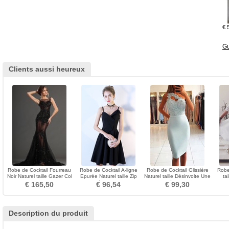
€ 
Gu
Clients aussi heureux
Robe de Cocktail Fourreau
Robe de Cocktail A-ligne
Robe de Cocktail Glissière
Robe
Noir Naturel taille Gazer Col
Epurée Naturel taille Zip
Naturel taille Désinvolte Une
ta
Bateau
Ruchés Plongeants
épaule
Dent
€ 165,50
€ 96,54
€ 99,30
Description du produit