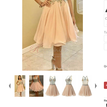
C
Ta
Qu
Re