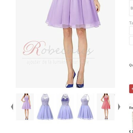
B
Ta
Qu
Re
€ 