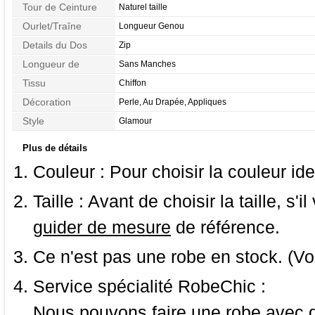
Tour de Ceinture
Naturel taille
Ourlet/Traîne
Longueur Genou
Details du Dos
Zip
Longueur de
Sans Manches
Manches
Tissu
Chiffon
Décoration
Perle, Au Drapée, Appliques
Style
Glamour
Plus de détails
Couleur :
Pour choisir la couleur ide
Taille :
Avant de choisir la taille, s'i
guider de mesure
de référence.
Ce n'est pas une robe en stock. (Vo
Service spécialité RobeChic :
Nous pouvons faire une robe avec d