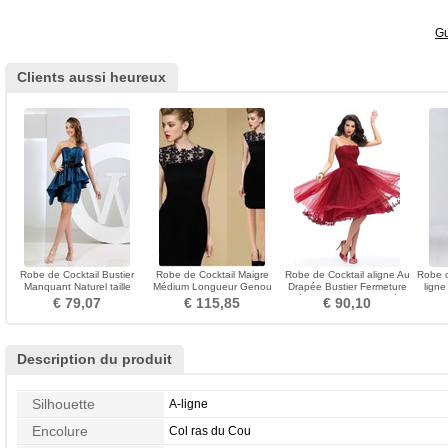
Gu
Clients aussi heureux
Robe de Cocktail Bustier
Robe de Cocktail Maigre
Robe de Cocktail aligne Au
Robe d
Manquant Naturel taille
Médium Longueur Genou
Drapée Bustier Fermeture
ligne
Sans Manches
Zip Mode Col Bateau
éclair Triangle Inversé
€ 79,07
€ 115,85
€ 90,10
Description du produit
Silhouette
A-ligne
Encolure
Col ras du Cou