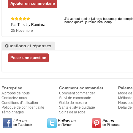
J'ai acheté ceci et j'ai reçu beaucoup de complim
bonne qualité, je l'aime beaucoup ...
Par
Timothy Ramirez
25 Novembre
Questions et réponses
Entreprise
Comment commander
Paieme
A propos de nous
Comment commander
Mode de
Contactez-nous
Suivi de commande
Méthode 
Conditions d'utilisation
Guide de mesure
Nous pou
Politique de confidentialité
Santé et style guidage
Délai de 
Témoignages
Soins de la robe
Like us
Follow us
Pin us
on Facebook
on Twitter
on Pinterest