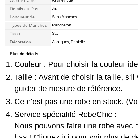
Ourlet/Traîne
Asymétrique
Details du Dos
Zip
Longueur de
Sans Manches
Manches
Types de Manches
Mancheron
Tissu
Satin
Décoration
Appliques, Dentelle
Plus de détails
Couleur :
Pour choisir la couleur ide
Taille :
Avant de choisir la taille, s'i
guider de mesure
de référence.
Ce n'est pas une robe en stock. (Vo
Service spécialité RobeChic :
Nous pouvons faire une robe avec d
bas ! Cliquez ici pour voir
plus de dé