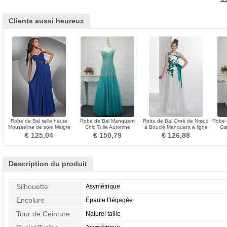
Clients aussi heureux
Robe de Bal taille haute
Robe de Bal Manquant
Robe de Bal Orné de Nœud
Robe 
Mousseline de soie Maigre
Chic Tulle Automne
à Boucle Manquant a ligne
Cœ
Bleu foncé
Longueur Cheville Sans
Naturel taille
Tria
€ 125,04
€ 150,79
€ 126,88
Manches
Description du produit
Silhouette
Asymétrique
Encolure
Épaule Dégagée
Tour de Ceinture
Naturel taille