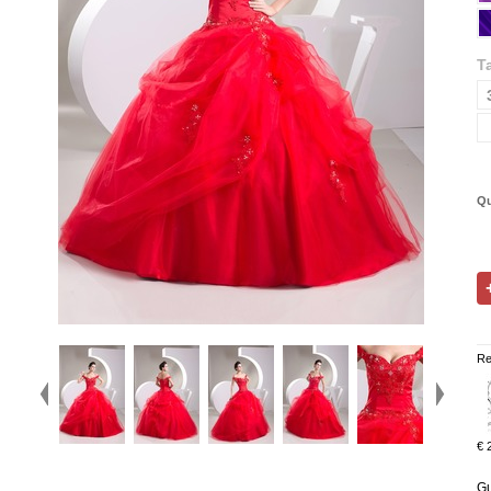
Ta
Qu
Re
€ 
Gu