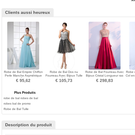
Clients aussi heureux
Robe de Bal Empire Chiffon
Robe de Bal Dos nu
Robe de Bal Fourreau Avec
Robe d
Perle Manche Asymétrique
Fourreau Avec Bijoux Tulle
Bijoux Cristal Longueur ras
Col en
Norme À la masse
A-ligne Été Médium
du Sol Printemps
€ 95,62
€ 105,73
€ 298,83
Plus Produits
robe de bal
robes de bal
robes bal de promo
Robe de Bal Tulle
Description du produit