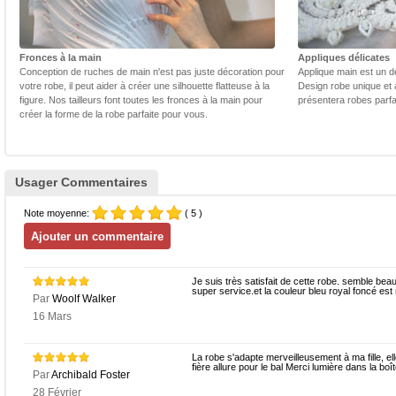
Fronces à la main
Appliques délicates
Conception de ruches de main n'est pas juste décoration pour
Applique main est un dé
votre robe, il peut aider à créer une silhouette flatteuse à la
Design robe unique et 
figure. Nos tailleurs font toutes les fronces à la main pour
présentera robes parfa
créer la forme de la robe parfaite pour vous.
Usager Commentaires
Note moyenne:
( 5 )
Je suis très satisfait de cette robe. semble beau 
super service.et la couleur bleu royal foncé est
Par
Woolf Walker
16 Mars
La robe s'adapte merveilleusement à ma fille, elle
fière allure pour le bal Merci lumière dans la boît
Par
Archibald Foster
28 Février