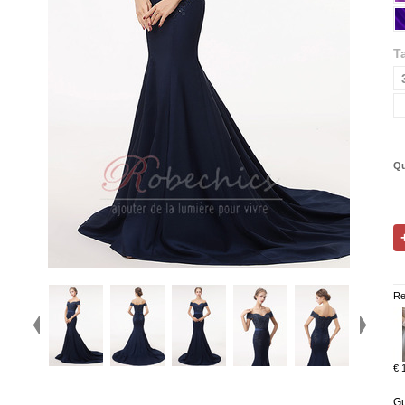
Ta
Qu
Re
€ 
Gu