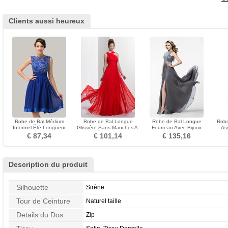
Clients aussi heureux
Robe de Bal Médium
Robe de Bal Longue
Robe de Bal Longue
Robe
Informel Été Longueur
Glissière Sans Manches A-
Fourreau Avec Bijoux
As
Genou Milieu dos A-ligne
ligne Naturel taille
Naturel taille Col ras du Cou
Inv
€ 87,34
€ 101,14
€ 135,16
Description du produit
Silhouette
Sirène
Tour de Ceinture
Naturel taille
Details du Dos
Zip