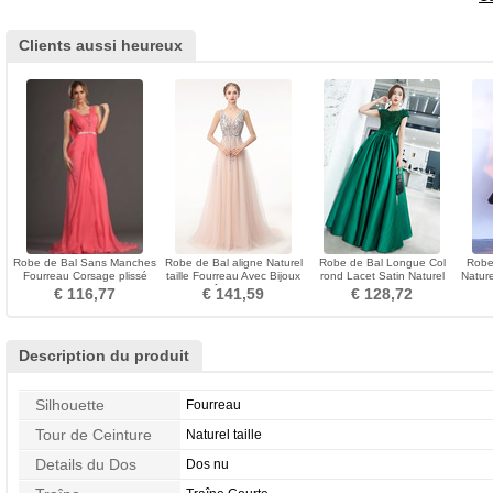
Clients aussi heureux
Robe de Bal Sans Manches
Robe de Bal aligne Naturel
Robe de Bal Longue Col
Robe
Fourreau Corsage plissé
taille Fourreau Avec Bijoux
rond Lacet Satin Naturel
Nature
Milieu dos noble
Traîne Courte
taille Manquant
align
€ 116,77
€ 141,59
€ 128,72
Description du produit
Silhouette
Fourreau
Tour de Ceinture
Naturel taille
Details du Dos
Dos nu