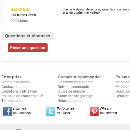
J'aime le design de la robe, alors j'ai choisi ma 
grande qualité, merveilleux.
Par
Katte Green
20 Octobre
Questions et réponses
Entreprise
Comment commander
Paieme
A propos de nous
Comment commander
Mode de
Contactez-nous
Suivi de commande
Méthode 
Conditions d'utilisation
Guide de mesure
Nous pou
Politique de confidentialité
Santé et style guidage
Délai de 
Témoignages
Soins de la robe
Like us
Follow us
Pin us
on Facebook
on Twitter
on Pinterest