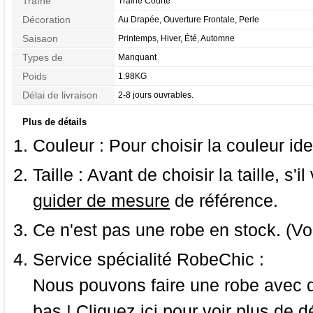
Traîne
Traîne Courte
Décoration
Au Drapée, Ouverture Frontale, Perle
Saisaon
Printemps, Hiver, Été, Automne
Types de
Manquant
Morphologie
Poids
1.98KG
Délai de livraison
2-8 jours ouvrables.
Plus de détails
Couleur :
Pour choisir la couleur ide
Taille :
Avant de choisir la taille, s'i
guider de mesure
de référence.
Ce n'est pas une robe en stock. (Vo
Service spécialité RobeChic :
Nous pouvons faire une robe avec d
bas ! Cliquez ici pour voir
plus de dé