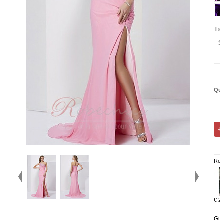
Ta
Qu
Re
€ 
Gu