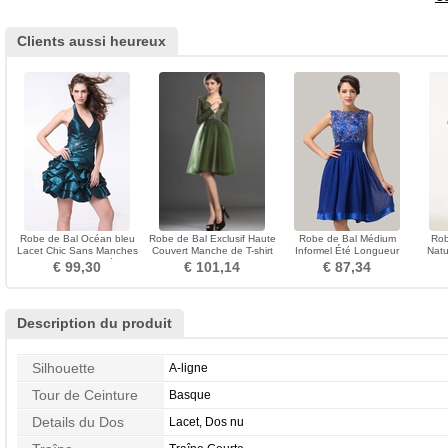
Clients aussi heureux
Robe de Bal Océan bleu
Robe de Bal Exclusif Haute
Robe de Bal Médium
Rob
Lacet Chic Sans Manches
Couvert Manche de T-shirt
Informel Été Longueur
Natur
Triangle Inversé
Longueur Genou
Genou Milieu dos A-ligne
De
€ 99,30
€ 101,14
€ 87,34
Description du produit
Silhouette
A-ligne
Tour de Ceinture
Basque
Details du Dos
Lacet, Dos nu