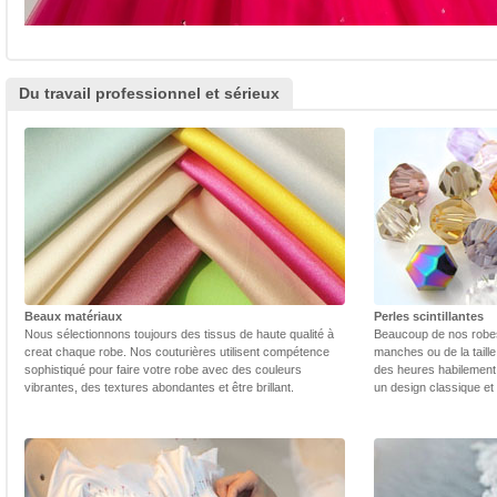
Du travail professionnel et sérieux
Beaux matériaux
Perles scintillantes
Nous sélectionnons toujours des tissus de haute qualité à
Beaucoup de nos robes 
creat chaque robe. Nos couturières utilisent compétence
manches ou de la taill
sophistiqué pour faire votre robe avec des couleurs
des heures habilement 
vibrantes, des textures abondantes et être brillant.
un design classique et