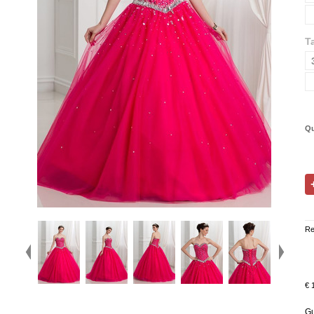
Ta
Qu
Re
€ 
Gu