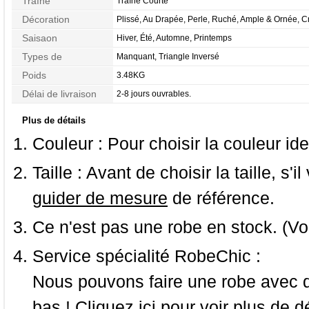
Traîne
Traîne Courte
Décoration
Plissé, Au Drapée, Perle, Ruché, Ample & Ornée, Cr
Saisaon
Hiver, Été, Automne, Printemps
Types de
Manquant, Triangle Inversé
Morphologie
Poids
3.48KG
Délai de livraison
2-8 jours ouvrables.
Plus de détails
Couleur :
Pour choisir la couleur ide
Taille :
Avant de choisir la taille, s'i
guider de mesure
de référence.
Ce n'est pas une robe en stock. (Vo
Service spécialité RobeChic :
Nous pouvons faire une robe avec d
bas ! Cliquez ici pour voir
plus de dé