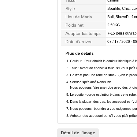
Tissu
Chiffon
Style
Sparkle, Chic, Lu
Lieu de Maria
Ball, Show/Perfo
Poids net
2.50KG
Adapter les temps
7-15 jours ouvrab
Date d'arrivée
08 / 17 / 2026 - 08
Plus de détails
Couleur :
Pour choisir la couleur identique à l
Taille :
Avant de choisir la taille, s'il vous plaît
Ce n'est pas une robe en stock. (Voir le pro
Service spécialité RobeChic :
Nous pouvons faire une robe avec des photos 
Le soutien-gorge est intégré dans cette robe.
Dans la plupart des cas, les accessoires (voi
Nous pouvons répondre à vos exigences pers
Acheter des accessoires, s’il vous plaît prêter
Détail de l'image