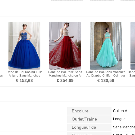
Robe de Bal Dos nu Tulle
Robe de Bal Perle Sans
Robe de Bal Sans Manches
Robe
es
A-ligne Sans Manches
Manches Mancheron A-
Au Drapée Chiffon Col haut
San
Cristal Formelle
ligne Tulle Col en V
Longueur au sol
Pail
€ 152,63
€ 254,69
€ 130,56
Encolure
Col en V
Ourlet/Traîne
Longue
Longueur de
Sans Manch
Manches