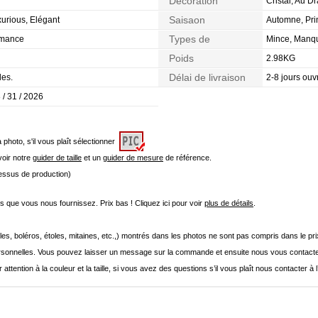
Décoration
Cristal, Au D
Saisaon
xurious, Elégant
Automne, Pri
Types de
rmance
Mince, Manqua
Morphologie
Poids
2.98KG
Délai de livraison
les.
2-8 jours ouv
 / 31 / 2026
a photo, s'il vous plaît sélectionner
 voir notre
guider de taille
et un
guider de mesure
de référence.
cessus de production)
que vous nous fournissez. Prix bas ! Cliquez ici pour voir
plus de détails
.
les, boléros, étoles, mitaines, etc.,) montrés dans les photos ne sont pas compris dans le p
onnelles. Vous pouvez laisser un message sur la commande et ensuite nous vous contacte
 attention à la couleur et la taille, si vous avez des questions s’il vous plaît nous contacter à 