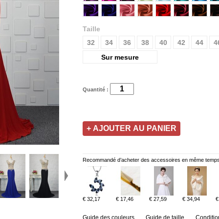
Taille
32
34
36
38
40
42
44
4
Sur mesure
Quantité :
Recommandé d’acheter des accessoires en même temps
€ 32,17
€ 17,46
€ 27,59
€ 34,94
€
Guide des couleurs
Guide de taille
Conditio