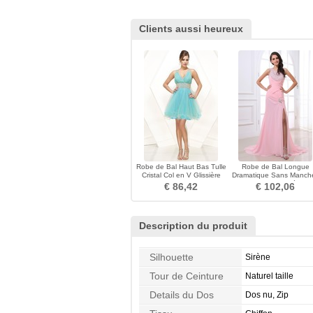
Clients aussi heureux
Robe de Bal Haut Bas Tulle
Robe de Bal Longue
Cristal Col en V Glissière
Dramatique Sans Manch
Chic
Corsage Pailleté Zip
€ 86,42
€ 102,06
Description du produit
Silhouette
Sirène
Tour de Ceinture
Naturel taille
Details du Dos
Dos nu, Zip