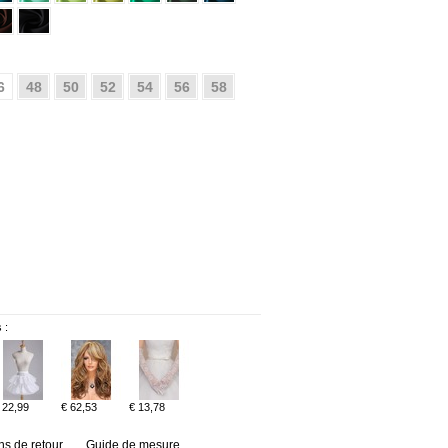
6
48
50
52
54
56
58
 :
 22,99
€ 62,53
€ 13,78
ns de retour
Guide de mesure