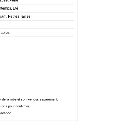
rapée, Perle
ntemps, Été
nt, Petites Tailles
rables.
rix de la robe et sont vendus séparément.
rons pour confirmer.
l’avance.