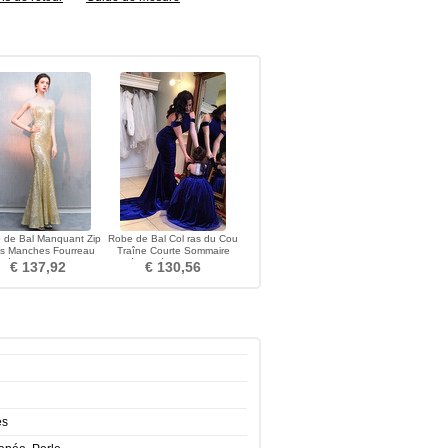
 de Bal Manquant Zip
Robe de Bal Col ras du Cou
s Manches Fourreau
Traîne Courte Sommaire
leté Longueur Cheville
Décolleté Dans le Dos
€ 137,92
€ 130,56
es