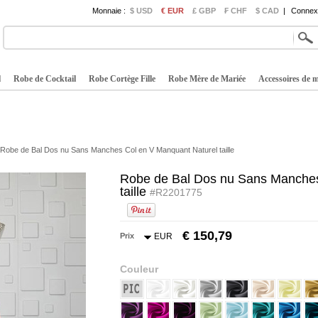
Monnaie :
$ USD
€ EUR
£ GBP
₣ CHF
$ CAD
|
Connexi
l
Robe de Cocktail
Robe Cortège Fille
Robe Mère de Mariée
Accessoires de 
Robe de Bal Dos nu Sans Manches Col en V Manquant Naturel taille
Robe de Bal Dos nu Sans Manches
taille
#R2201775
€ 150,79
Prix
EUR
Couleur