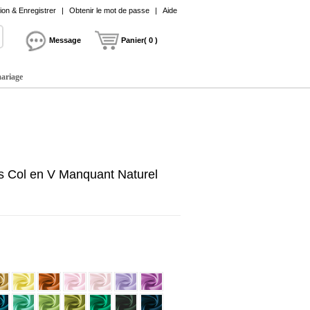
on & Enregistrer
|
Obtenir le mot de passe
|
Aide
Message
Panier( 0 )
mariage
 Col en V Manquant Naturel