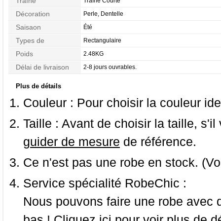
Traîne
Traîne Courte
Décoration
Perle, Dentelle
Saisaon
Été
Types de
Rectangulaire
Morphologie
Poids
2.48KG
Délai de livraison
2-8 jours ouvrables.
Plus de détails
Couleur :
Pour choisir la couleur ide
Taille :
Avant de choisir la taille, s'i
guider de mesure
de référence.
Ce n'est pas une robe en stock. (Vo
Service spécialité RobeChic :
Nous pouvons faire une robe avec d
bas ! Cliquez ici pour voir
plus de dé