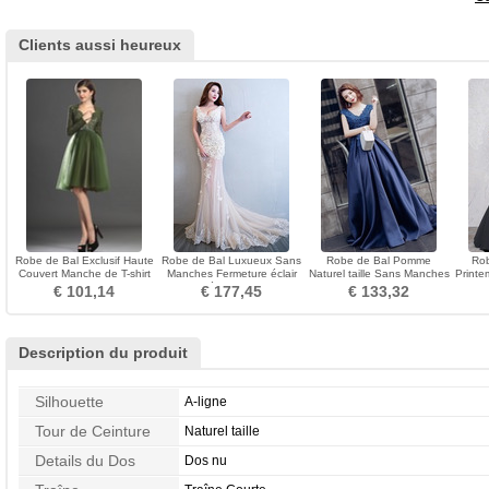
Clients aussi heureux
Robe de Bal Exclusif Haute
Robe de Bal Luxueux Sans
Robe de Bal Pomme
Rob
Couvert Manche de T-shirt
Manches Fermeture éclair
Naturel taille Sans Manches
Printe
Longueur Genou
Orné de Rosette
Satin Formelle Train de
€ 101,14
€ 177,45
€ 133,32
balayage
Description du produit
Silhouette
A-ligne
Tour de Ceinture
Naturel taille
Details du Dos
Dos nu