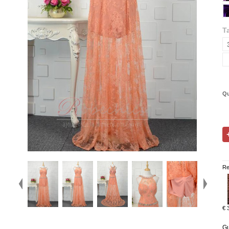
Ta
Qu
Re
€ 
Gu