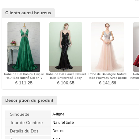
Clients aussi heureux
Robe de Bal Dos nu Empire
Robe de Bal élancé Naturel
Robe de Bal aligne Naturel
Rob
Haut Bas Ruché Col en V
taille Entrecroisé Sexy
taille Fourreau Avec Bijoux
Nature
Sans Manches
Décolleté Dans le Dos
Traîne Courte
lig
€ 111,25
€ 106,65
€ 141,59
Description du produit
Silhouette
A-ligne
Tour de Ceinture
Naturel taille
Details du Dos
Dos nu