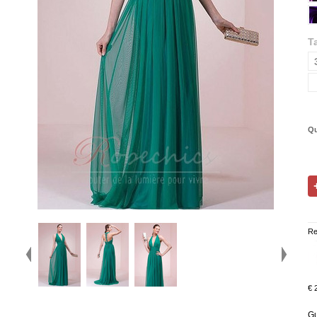
Ta
Qu
Re
€ 
Gu