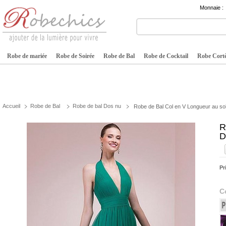
Monnaie :
Robe de mariée
Robe de Soirée
Robe de Bal
Robe de Cocktail
Robe Cortè
Accueil
Robe de Bal
Robe de bal Dos nu
Robe de Bal Col en V Longueur au sol 
R
D
Pr
C