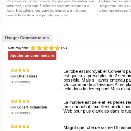
Conception de ruches de main n'est pas juste décoration pour
Applique main est un dé
votre robe, il peut aider à créer une silhouette flatteuse à la
Design robe unique et 
figure. Nos tailleurs font toutes les fronces à la main pour
présentera robes parfa
créer la forme de la robe parfaite pour vous.
Usager Commentaires
Note moyenne:
( 5 )
La robe est incroyable! Convient p
est que cela prend plus de 2 semain
Par
ONeil Flores
possible. Mais si j’avais entendu par
8 Novembre
Ou commandé à l'avance. Alors plani
cela dans la description! Mais c'est
La matière est belle et les perles r
meilleur achat, excellent produit av
Par
Gilbert Richardson
Web pour plus d’articles dans le futu
8 Novembre
Magnifique robe de soirée ! Il resse