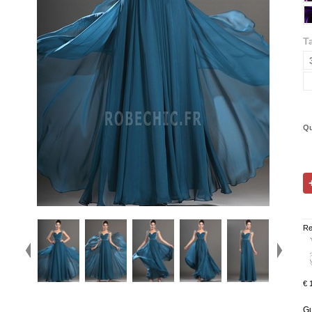
Ta
Qu
Re
€ 
Gu