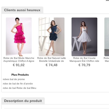
Clients aussi heureux
Robe de Bal Mode Manche
Robe de Bal Naturel taille
Robe de Bal Courte
Robe
Asymétrique Chiffon A-ligne
Bretelle Unilatérale de
Manquant Été Chiffon ride
Man
Dépouillé
Fleuro Chiffon
Sans Manches
Dent
€ 91,02
€ 74,48
€ 70,79
Plus Produits
robes bal de promo
robe de bal de fin d'année
robe de bal
Robe de bal Bleu
Description du produit