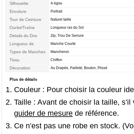
Silhouette
A-ligne
Encolure
Portrait
Tour de Ceinture
Naturel taille
Ourlet/Traîne
Longueur ras du Sol
Details du Dos
Zip, Trou De Serrure
Longueur de
Manche Courte
Manches
Types de Manches
Mancheron
Tissu
Chiffon
Décoration
Au Drapée, Pailleté, Bouton, Plissé
Plus de détails
Couleur :
Pour choisir la couleur ide
Taille :
Avant de choisir la taille, s'i
guider de mesure
de référence.
Ce n'est pas une robe en stock. (Vo