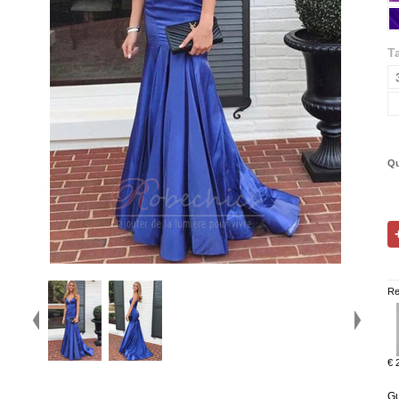
Ta
Qu
Re
€ 
Gu