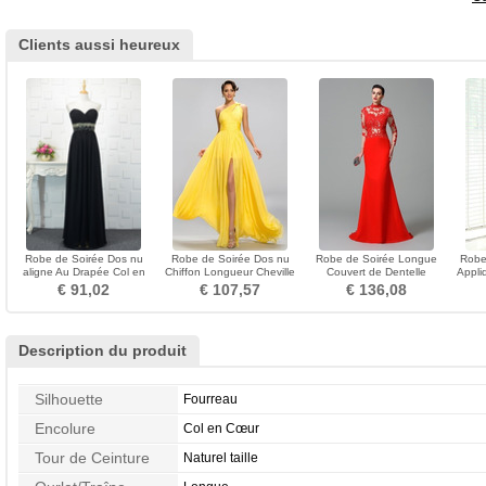
Clients aussi heureux
Robe de Soirée Dos nu
Robe de Soirée Dos nu
Robe de Soirée Longue
Robe
aligne Au Drapée Col en
Chiffon Longueur Cheville
Couvert de Dentelle
Appli
Cœur Chiffon Sans
Fourchure Frontale
Manche Longue Manquant
au 
€ 91,02
€ 107,57
€ 136,08
Manches
Description du produit
Silhouette
Fourreau
Encolure
Col en Cœur
Tour de Ceinture
Naturel taille