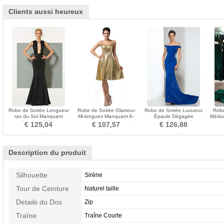
Clients aussi heureux
Robe de Soirée Longueur
Robe de Soirée Glamour
Robe de Soirée Luxueux
Robe
ras du Sol Manquant
Mi-longues Manquant A-
Épaule Dégagée
Médium
Epurée Au Drapée Satin
ligne Corsage Pailleté
Mancheron Perler Médium
S
€ 125,04
€ 107,57
€ 126,88
Description du produit
Silhouette
Sirène
Tour de Ceinture
Naturel taille
Details du Dos
Zip
Traîne
Traîne Courte