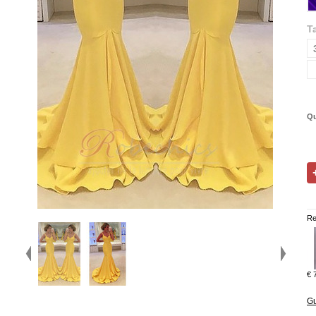
Ta
Qu
Re
€ 
Gu