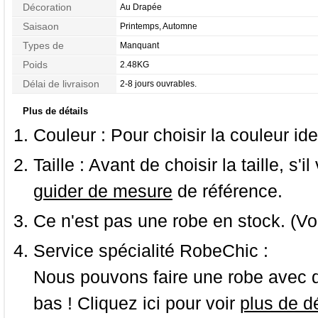
Décoration
Au Drapée
Saisaon
Printemps, Automne
Types de
Manquant
Morphologie
Poids
2.48KG
Délai de livraison
2-8 jours ouvrables.
Plus de détails
Couleur :
Pour choisir la couleur ide
Taille :
Avant de choisir la taille, s'i
guider de mesure
de référence.
Ce n'est pas une robe en stock. (Vo
Service spécialité RobeChic :
Nous pouvons faire une robe avec d
bas ! Cliquez ici pour voir
plus de dé