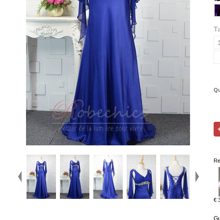
Ta
Qu
Re
€ 
Gu