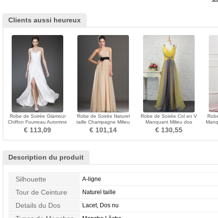
Clients aussi heureux
Robe de Soirée Glamour
Robe de Soirée Naturel
Robe de Soirée Col en V
Robe
Chiffon Fourreau Automne
taille Champagne Milieu
Manquant Milieu dos
Manq
Sans Manches Perle
Sans Manches Chapelle
Longueur ras du Sol
A-l
€ 113,09
€ 101,14
€ 130,55
Description du produit
Silhouette
A-ligne
Tour de Ceinture
Naturel taille
Details du Dos
Lacet, Dos nu