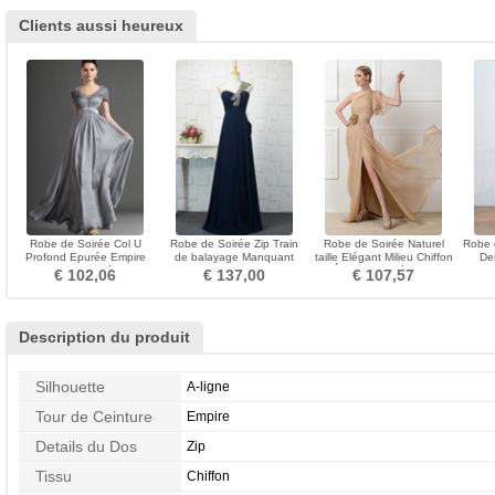
Clients aussi heureux
Robe de Soirée Col U
Robe de Soirée Zip Train
Robe de Soirée Naturel
Robe 
Profond Epurée Empire
de balayage Manquant
taille Elégant Milieu Chiffon
De
Fourreau plissé Gris
Printemps Perle
Épaule Asymétrique
Ch
€ 102,06
€ 137,00
€ 107,57
Description du produit
Silhouette
A-ligne
Tour de Ceinture
Empire
Details du Dos
Zip
Tissu
Chiffon