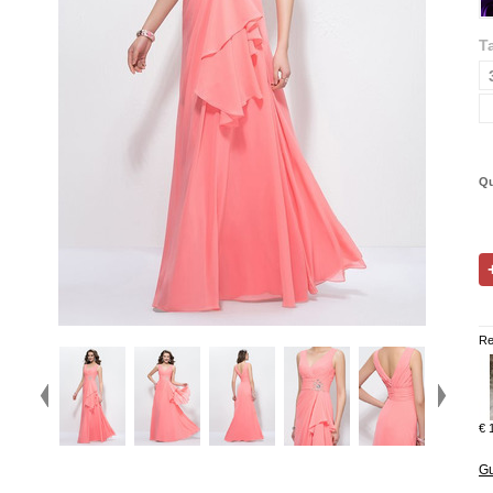
Ta
Qu
Re
€ 
Gu