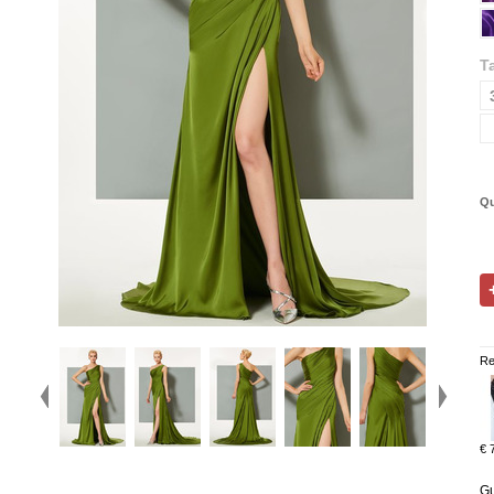
Ta
Qu
Re
€ 
Gu