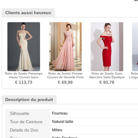
Clients aussi heureux
Robe de Soirée Printemps
Robe de Soirée Pomme
Robe de Soirée Sans
Robe
Haute Couvert Sans
Couvert de Dentelle Froid
Manches Satin Élastique
Longue
Manches Fleurs Perspectif
Mancheron Longueur au
Naturel taille Sexy
€ 113,73
€ 69,99
€ 93,78
sol
Description du produit
Silhouette
Fourreau
Tour de Ceinture
Naturel taille
Details du Dos
Milieu