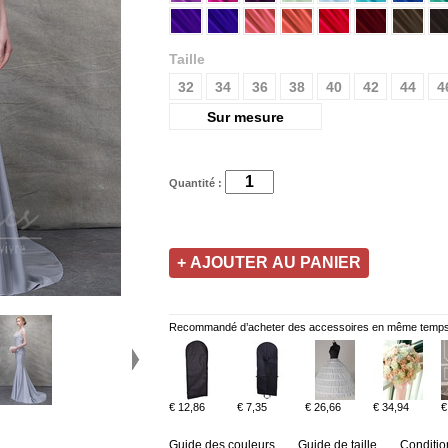
Taille
32
34
36
38
40
42
44
4
Sur mesure
Quantité :
Recommandé d’acheter des accessoires en même temps
€ 12,86
€ 7,35
€ 26,66
€ 34,94
€
Guide des couleurs
Guide de taille
Conditio