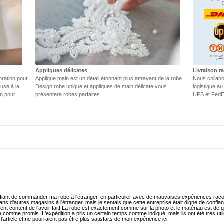
Appliques délicates
Livraison r
oration pour
Applique main est un détail étonnant plus attrayant de la robe.
Nous collabo
euse à la
Design robe unique et appliques de main délicate vous
logistique au
in pour
présentera robes parfaites.
UPS et FedEX
éfiant de commander ma robe à l'étranger, en particulier avec de mauvaises expériences rac
ans d'autres magasins à l'étranger, mais je sentais que cette entreprise était digne de confian
ent content de l'avoir fait! La robe est exactement comme sur la photo et le matériau est de q
 comme promis. L'expédition a pris un certain temps comme indiqué, mais ils ont été très uti
l'article et ne pourraient pas être plus satisfaits de mon expérience ici!