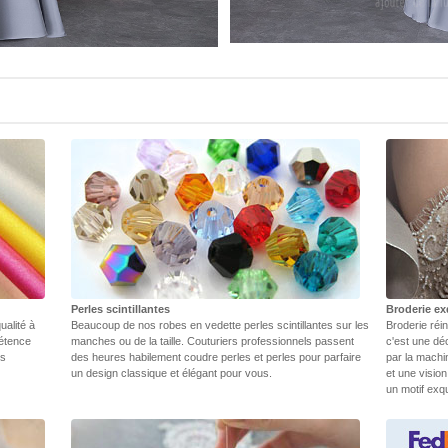
Perles scintillantes
Broderie ex
ualité à
Beaucoup de nos robes en vedette perles scintillantes sur les
Broderie réin
pétence
manches ou de la taille. Couturiers professionnels passent
c'est une dé
rs
des heures habilement coudre perles et perles pour parfaire
par la machi
un design classique et élégant pour vous.
et une vision
un motif exq