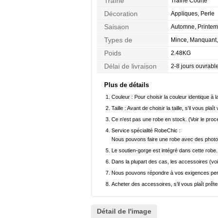
Traîne
Traîne Courte
Décoration
Appliques, Perle
Saisaon
Automne, Printem
Types de
Mince, Manquant, 
Morphologie
Poids
2.48KG
Délai de livraison
2-8 jours ouvrabl
Plus de détails
Couleur :
Pour choisir la couleur identique à l
Taille :
Avant de choisir la taille, s'il vous plaît
Ce n'est pas une robe en stock. (Voir le pro
Service spécialité RobeChic :
Nous pouvons faire une robe avec des photos 
Le soutien-gorge est intégré dans cette robe.
Dans la plupart des cas, les accessoires (voi
Nous pouvons répondre à vos exigences pers
Acheter des accessoires, s’il vous plaît prêter
Détail de l'image