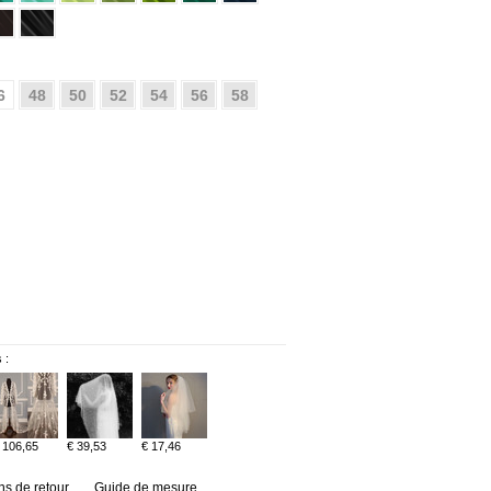
6
48
50
52
54
56
58
 :
 106,65
€ 39,53
€ 17,46
ns de retour
Guide de mesure