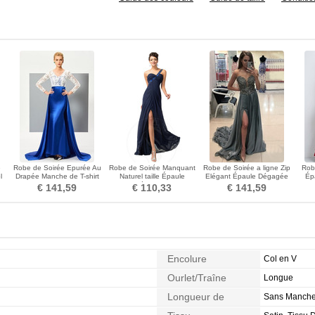
é
Robe de Soirée Epurée Au
Robe de Soirée Manquant
Robe de Soirée a ligne Zip
Rob
l
Drapée Manche de T-shirt
Naturel taille Épaule
Elégant Épaule Dégagée
Ép
Col en V Gaze
Asymétrique Perle
Norme Sans Manches
Man
€ 141,59
€ 110,33
€ 141,59
Encolure
Col en V
Ourlet/Traîne
Longue
Longueur de
Sans Manch
Manches