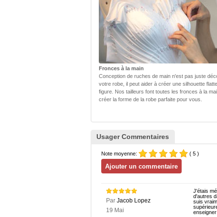
Fronces à la main
Conception de ruches de main n'est pas juste déc
votre robe, il peut aider à créer une silhouette flatt
figure. Nos tailleurs font toutes les fronces à la ma
créer la forme de la robe parfaite pour vous.
Usager Commentaires
Note moyenne:
( 5 )
J'étais m
d'autres d
Par
Jacob Lopez
suis vraim
supérieure
19 Mai
enseigner 