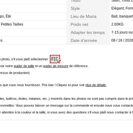
Tissu
Satin, Tissu 
Style
Elégant, For
Lieu de Maria
ps, Été
Ball, banque
Poids net
Petites Tailles
2.00KG
Adapter les temps
7-15 jours ou
Date d'arrivée
es.
08 / 18 / 2026
a photo, s'il vous plaît sélectionner
 voir notre
guider de taille
et un
guider de mesure
de référence.
cessus de production)
que vous nous fournissez. Prix bas ! Cliquez ici pour voir
plus de détails
.
les, boléros, étoles, mitaines, etc.,) montrés dans les photos ne sont pas compris dans le p
onnelles. Vous pouvez laisser un message sur la commande et ensuite nous vous contacte
 attention à la couleur et la taille, si vous avez des questions s’il vous plaît nous contacter à 