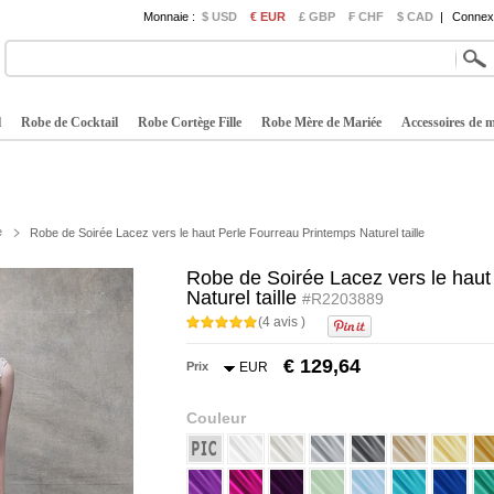
Monnaie :
$ USD
€ EUR
£ GBP
₣ CHF
$ CAD
|
Connexi
l
Robe de Cocktail
Robe Cortège Fille
Robe Mère de Mariée
Accessoires de 
e
Robe de Soirée Lacez vers le haut Perle Fourreau Printemps Naturel taille
Robe de Soirée Lacez vers le haut
Naturel taille
#R2203889
(4 avis )
€ 129,64
Prix
EUR
Couleur