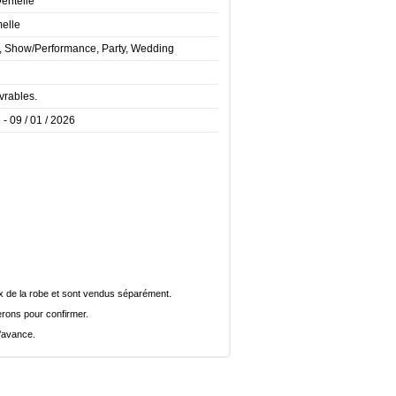
Dentelle
melle
t, Show/Performance, Party, Wedding
vrables.
 - 09 / 01 / 2026
rix de la robe et sont vendus séparément.
rons pour confirmer.
l’avance.