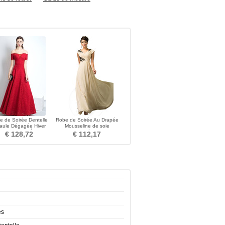
e de Soirée Dentelle
Robe de Soirée Au Drapée
aule Dégagée Hiver
Mousseline de soie
che Courte Éternel
Corsage plissé Mancheron
€ 128,72
€ 112,17
es