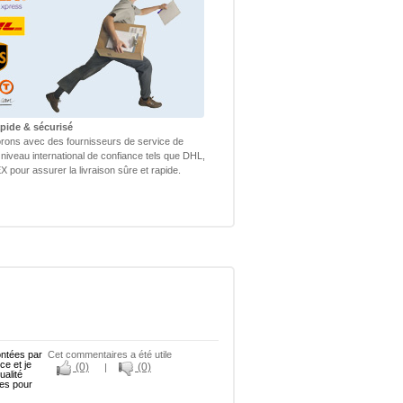
apide & sécurisé
rons avec des fournisseurs de service de
 niveau international de confiance tels que DHL,
 pour assurer la livraison sûre et rapide.
ontées par
Cet commentaires a été utile
ce et je
(0)
(0)
|
ualité
les pour