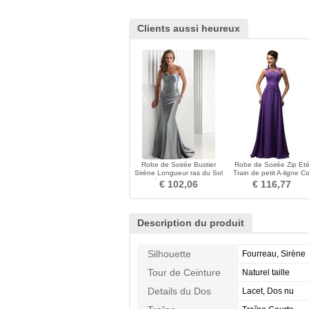
Clients aussi heureux
Robe de Soirée Bustier
Robe de Soirée Zip Ét
Sirène Longueur ras du Sol
Train de petit A-ligne Co
Cathédrale Rectangulaire
Bateau Manquant
€ 102,06
€ 116,77
Description du produit
Silhouette
Fourreau, Sirène
Tour de Ceinture
Naturel taille
Details du Dos
Lacet, Dos nu