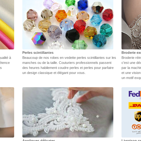
Perles scintillantes
Broderie ex
ualité à
Beaucoup de nos robes en vedette perles scintillantes sur les
Broderie réin
pétence
manches ou de la taille. Couturiers professionnels passent
c'est une dé
rs
des heures habilement coudre perles et perles pour parfaire
par la machi
un design classique et élégant pour vous.
et une vision
un motif exq
Appliques délicates
Livraison r