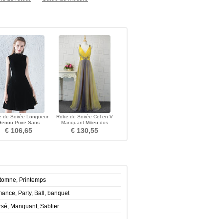
 de Soirée Longueur
Robe de Soirée Col en V
Genou Poire Sans
Manquant Milieu dos
hes aligne Balançoire
Longueur ras du Sol
€ 106,65
€ 130,55
utomne, Printemps
ance, Party, Ball, banquet
rsé, Manquant, Sablier