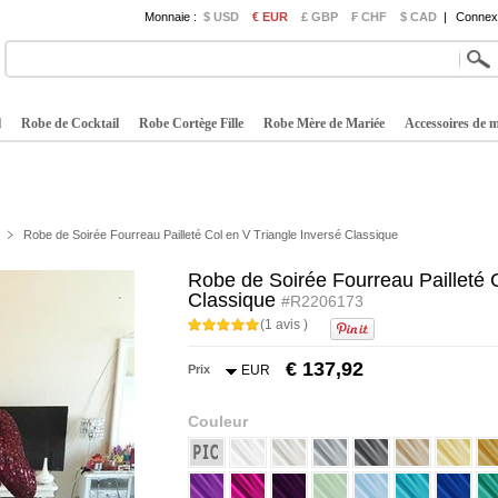
Monnaie :
$ USD
€ EUR
£ GBP
₣ CHF
$ CAD
|
Connexi
l
Robe de Cocktail
Robe Cortège Fille
Robe Mère de Mariée
Accessoires de 
Robe de Soirée Fourreau Pailleté Col en V Triangle Inversé Classique
Robe de Soirée Fourreau Pailleté C
Classique
#R2206173
(1 avis )
€ 137,92
Prix
EUR
Couleur