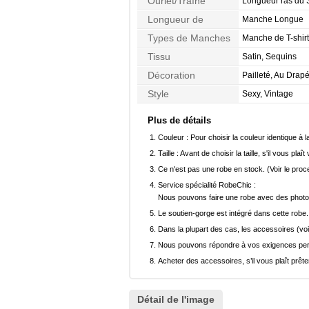
Ourlet/Traîne
Longueur ras du 
Longueur de
Manche Longue
Manches
Types de Manches
Manche de T-shirt
Tissu
Satin, Sequins
Décoration
Pailleté, Au Drap
Style
Sexy, Vintage
Plus de détails
Couleur :
Pour choisir la couleur identique à l
Taille :
Avant de choisir la taille, s'il vous plaît
Ce n'est pas une robe en stock. (Voir le pro
Service spécialité RobeChic :
Nous pouvons faire une robe avec des photos 
Le soutien-gorge est intégré dans cette robe.
Dans la plupart des cas, les accessoires (voi
Nous pouvons répondre à vos exigences pers
Acheter des accessoires, s’il vous plaît prêter
Détail de l'image