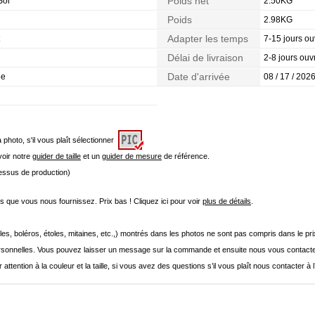
Poids net
Sol
2.50KG
Poids
2.98KG
Adapter les temps
7-15 jours ou
Délai de livraison
2-8 jours ouv
Date d'arrivée
ée
08 / 17 / 2026
a photo, s'il vous plaît sélectionner
 voir notre
guider de taille
et un
guider de mesure
de référence.
cessus de production)
que vous nous fournissez. Prix bas ! Cliquez ici pour voir
plus de détails
.
les, boléros, étoles, mitaines, etc.,) montrés dans les photos ne sont pas compris dans le p
onnelles. Vous pouvez laisser un message sur la commande et ensuite nous vous contacte
 attention à la couleur et la taille, si vous avez des questions s’il vous plaît nous contacter à 