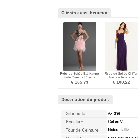
Clients aussi heureux
Robe de Soirée Été Naturel
Robe de Soirée Chiffo
taille Orné de Rosette
Train de balayage
Fleurs mini
Fermeture éclair taille ha
€ 105,73
€ 100,22
Description du produit
Silhouette
A-ligne
Encolure
Col en V
Tour de Ceinture
Naturel taille