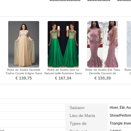
n
Robe de Soirée Dentelle
Robe de Soirée Dos nu
Robe de Soirée Été Tissu
Robe
Traîne Courte A-ligne Sans
Naturel taille Automne Sans
Dentelle Couvert de
ute
Manches Col ras du Cou
Manches Fourreau Avec
Dentelle Train de balayage
Manc
€ 139,75
€ 167,34
€ 155,39
Bijoux
Saisaon
Hiver, Été, A
Lieu de Maria
Show/Perform
Types de
Triangle Inve
Morphologie