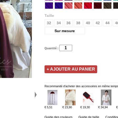
Taille
32
34
36
38
40
42
44
4
Sur mesure
Quantité :
Recommandé d’acheter des accessoires en même temps
€ 5,51
€ 23,90
€ 19,30
€ 34,94
€
Guide des couleurs
Guide de taille
Conditio