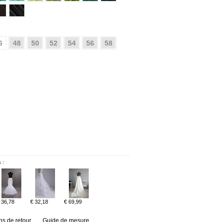
6
48
50
52
54
56
58
 :
 36,78
€ 32,18
€ 69,99
ns de retour
Guide de mesure